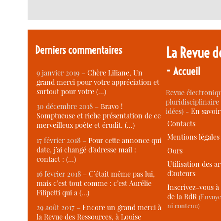
Derniers commentaires
La Revue d
-
Accueil
9 janvier 2019 –
Chère Liliane, Un
grand merci pour votre appréciation et
surtout pour votre (…)
Revue électroniqu
pluridisciplinaire 
30 décembre 2018 –
Bravo !
idées) -
En savoi
Somptueuse et riche présentation de ce
Contacts
merveilleux poète et érudit. (…)
Mentions légales
17 février 2018 –
Pour cette annonce qui
date, j’ai changé d’adresse mail :
Ours
contact : (…)
Utilisation des ar
d’auteurs
16 février 2018 –
C’était même pas lui,
mais c’est tout comme : c’est Aurélie
Inscrivez-vous à 
Filipetti qui a (…)
de la RdR
(Envoye
ni contenu)
29 août 2017 –
Encore un grand merci à
la Revue des Ressources, à Louise