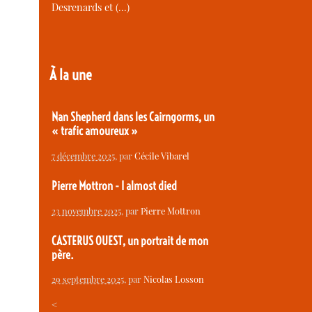
Desrenards et (…)
À la une
Nan Shepherd dans les Cairngorms, un
« trafic amoureux »
7 décembre 2025
, par
Cécile Vibarel
Pierre Mottron - I almost died
23 novembre 2025
, par
Pierre Mottron
CASTERUS OUEST, un portrait de mon
père.
29 septembre 2025
, par
Nicolas Losson
<