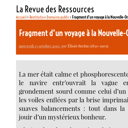
La Revue des Ressources
Accueil
>
Restitutio
>
Domaine public
>
Fragment d’un voyage à la Nouvelle-Or
Fragment d’un voyage à la Nouvelle-
mercredi 13 octobre 2010
, par
Élisée Reclus (1830-1905)
La mer était calme et phosphorescente
le navire entr’ouvrait la vague 
grondement sourd comme celui d’un 
les voiles enflées par la brise imprim
suaves balancements : tout dans la 
jouir d’un mystérieux bonheur.