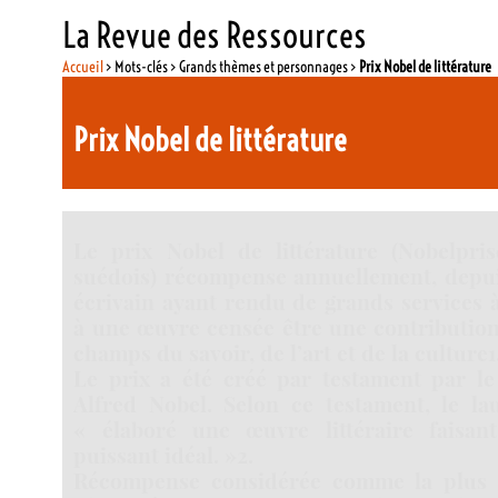
La Revue des Ressources
Accueil
> Mots-clés > Grands thèmes et personnages >
Prix Nobel de littérature
Prix Nobel de littérature
Le prix Nobel de littérature (Nobelprise
suédois) récompense annuellement, depui
écrivain ayant rendu de grands services 
à une œuvre censée être une contributio
champs du savoir, de l’art et de la culture1
Le prix a été créé par testament par le
Alfred Nobel. Selon ce testament, le lau
« élaboré une œuvre littéraire faisan
puissant idéal. »2.
Récompense considérée comme la plus p