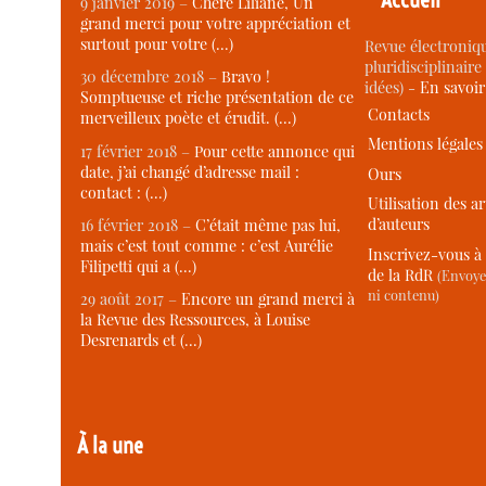
9 janvier 2019 –
Chère Liliane, Un
grand merci pour votre appréciation et
surtout pour votre (…)
Revue électroniqu
pluridisciplinaire 
30 décembre 2018 –
Bravo !
idées) -
En savoi
Somptueuse et riche présentation de ce
Contacts
merveilleux poète et érudit. (…)
Mentions légales
17 février 2018 –
Pour cette annonce qui
date, j’ai changé d’adresse mail :
Ours
contact : (…)
Utilisation des ar
d’auteurs
16 février 2018 –
C’était même pas lui,
mais c’est tout comme : c’est Aurélie
Inscrivez-vous à 
Filipetti qui a (…)
de la RdR
(Envoye
ni contenu)
29 août 2017 –
Encore un grand merci à
la Revue des Ressources, à Louise
Desrenards et (…)
À la une