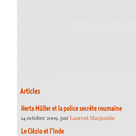
plus médiatique au monde, le Nobel m
auteur et ses travaux. Il lui assure une pr
planétaire, une renommée international
aisance financière.
Il n’est pas rare que le prix Nobel prenne
politique, ayant parfois valeur de dé
régimes autoritaires. En effet, plusieurs
dissidents, contestataires, persécuté
publication dans leur pays ont été récom
de Boris Pasternak, Pablo Neruda, Alexand
Gao Xingjian.
Articles
Herta Müller et la police secrète roumaine
14 octobre 2009, par
Laurent Margantin
Le Clézio et l’Inde