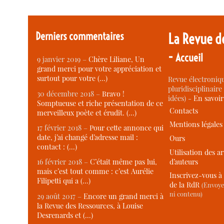
Derniers commentaires
La Revue d
-
Accueil
9 janvier 2019 –
Chère Liliane, Un
grand merci pour votre appréciation et
surtout pour votre (…)
Revue électroniqu
pluridisciplinaire 
30 décembre 2018 –
Bravo !
idées) -
En savoi
Somptueuse et riche présentation de ce
Contacts
merveilleux poète et érudit. (…)
Mentions légales
17 février 2018 –
Pour cette annonce qui
date, j’ai changé d’adresse mail :
Ours
contact : (…)
Utilisation des ar
d’auteurs
16 février 2018 –
C’était même pas lui,
mais c’est tout comme : c’est Aurélie
Inscrivez-vous à 
Filipetti qui a (…)
de la RdR
(Envoye
ni contenu)
29 août 2017 –
Encore un grand merci à
la Revue des Ressources, à Louise
Desrenards et (…)