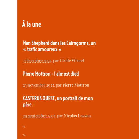
À la une
Nan Shepherd dans les Cairngorms, un
« trafic amoureux »
7 décembre 2025
, par
Cécile Vibarel
Pierre Mottron - I almost died
23 novembre 2025
, par
Pierre Mottron
CASTERUS OUEST, un portrait de mon
père.
29 septembre 2025
, par
Nicolas Losson
<
>