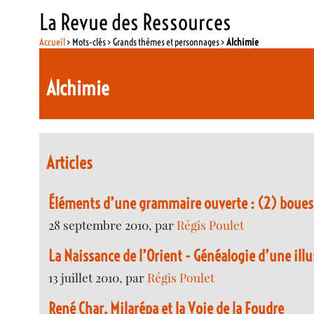
La Revue des Ressources
Accueil
> Mots-clés > Grands thèmes et personnages >
Alchimie
Alchimie
Articles
Éléments d’une grammaire ouverte : (2) boues
28 septembre 2010, par
Régis Poulet
La Naissance de l’Orient - Généalogie d’une ill
13 juillet 2010, par
Régis Poulet
René Char, Milarépa et la Voie de la Foudre