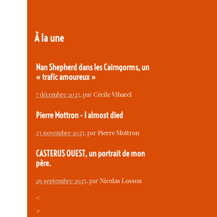
À la une
Nan Shepherd dans les Cairngorms, un
« trafic amoureux »
7 décembre 2025
, par
Cécile Vibarel
Pierre Mottron - I almost died
23 novembre 2025
, par
Pierre Mottron
CASTERUS OUEST, un portrait de mon
père.
29 septembre 2025
, par
Nicolas Losson
<
>