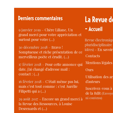
Derniers commentaires
La Revue d
-
Accueil
9 janvier 2019 –
Chère Liliane, Un
grand merci pour votre appréciation et
surtout pour votre (…)
Revue électroniqu
pluridisciplinaire 
30 décembre 2018 –
Bravo !
idées) -
En savoi
Somptueuse et riche présentation de ce
Contacts
merveilleux poète et érudit. (…)
Mentions légales
17 février 2018 –
Pour cette annonce qui
date, j’ai changé d’adresse mail :
Ours
contact : (…)
Utilisation des ar
d’auteurs
16 février 2018 –
C’était même pas lui,
mais c’est tout comme : c’est Aurélie
Inscrivez-vous à 
Filipetti qui a (…)
de la RdR
(Envoye
ni contenu)
29 août 2017 –
Encore un grand merci à
la Revue des Ressources, à Louise
Desrenards et (…)