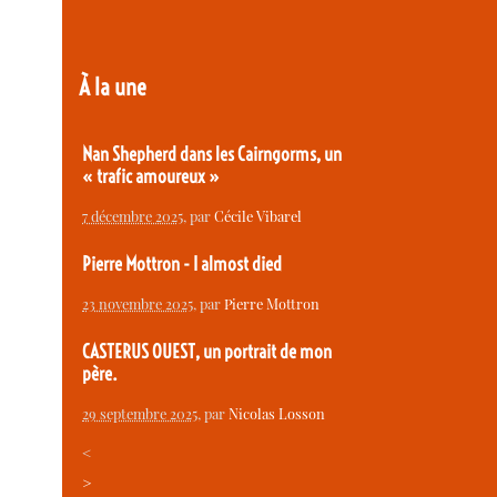
À la une
Nan Shepherd dans les Cairngorms, un
« trafic amoureux »
7 décembre 2025
, par
Cécile Vibarel
Pierre Mottron - I almost died
23 novembre 2025
, par
Pierre Mottron
CASTERUS OUEST, un portrait de mon
père.
29 septembre 2025
, par
Nicolas Losson
<
>