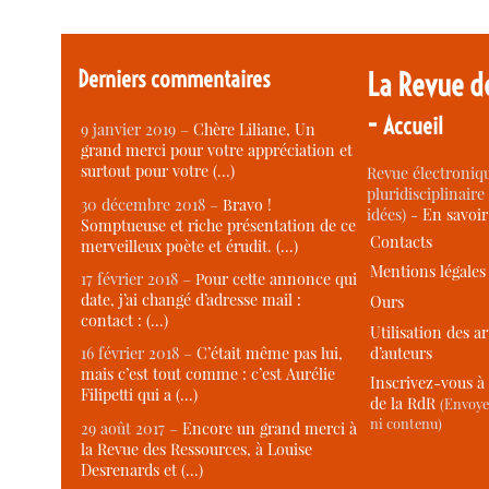
Derniers commentaires
La Revue d
-
Accueil
9 janvier 2019 –
Chère Liliane, Un
grand merci pour votre appréciation et
surtout pour votre (…)
Revue électroniqu
pluridisciplinaire 
30 décembre 2018 –
Bravo !
idées) -
En savoi
Somptueuse et riche présentation de ce
Contacts
merveilleux poète et érudit. (…)
Mentions légales
17 février 2018 –
Pour cette annonce qui
date, j’ai changé d’adresse mail :
Ours
contact : (…)
Utilisation des ar
d’auteurs
16 février 2018 –
C’était même pas lui,
mais c’est tout comme : c’est Aurélie
Inscrivez-vous à 
Filipetti qui a (…)
de la RdR
(Envoye
ni contenu)
29 août 2017 –
Encore un grand merci à
la Revue des Ressources, à Louise
Desrenards et (…)