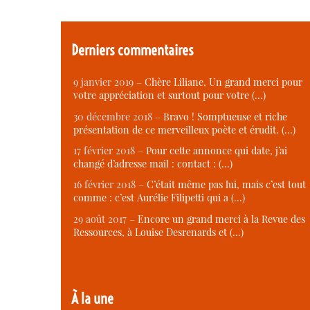
Derniers commentaires
9 janvier 2019 –
Chère Liliane, Un grand merci pour
votre appréciation et surtout pour votre (…)
30 décembre 2018 –
Bravo ! Somptueuse et riche
présentation de ce merveilleux poète et érudit. (…)
17 février 2018 –
Pour cette annonce qui date, j’ai
changé d’adresse mail : contact : (…)
16 février 2018 –
C’était même pas lui, mais c’est tout
comme : c’est Aurélie Filipetti qui a (…)
29 août 2017 –
Encore un grand merci à la Revue des
Ressources, à Louise Desrenards et (…)
À la une