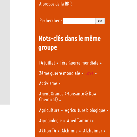
A propos de la RDR
Rechercher :
Mots-clés dans le même
groupe
•
•
14 juillet
1ère Guerre mondiale
•
•
2ème guerre mondiale
Love
•
Activisme
Agent Orange (Monsanto & Dow
Chemical)
•
•
•
Agriculture
Agriculture biologique
•
•
Agrobiologie
Ahed Tamimi
•
•
•
Aktion T4
Alchimie
Alzheimer