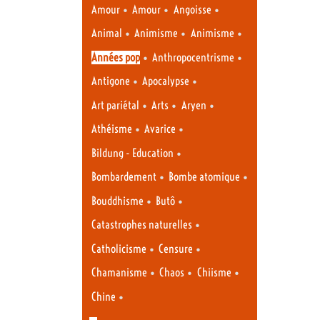
•
•
•
Amour
Amour
Angoisse
•
•
•
Animal
Animisme
Animisme
•
•
Années pop
Anthropocentrisme
•
•
Antigone
Apocalypse
•
•
•
Art pariétal
Arts
Aryen
•
•
Athéisme
Avarice
•
Bildung - Education
•
•
Bombardement
Bombe atomique
•
•
Bouddhisme
Butô
•
Catastrophes naturelles
•
•
Catholicisme
Censure
•
•
•
Chamanisme
Chaos
Chiisme
•
Chine