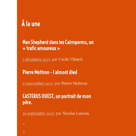
À la une
Nan Shepherd dans les Cairngorms, un
« trafic amoureux »
7 décembre 2025
, par
Cécile Vibarel
Pierre Mottron - I almost died
23 novembre 2025
, par
Pierre Mottron
CASTERUS OUEST, un portrait de mon
père.
29 septembre 2025
, par
Nicolas Losson
<
>