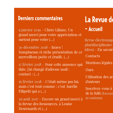
Derniers commentaires
La Revue d
-
Accueil
9 janvier 2019 –
Chère Liliane, Un
grand merci pour votre appréciation et
surtout pour votre (…)
Revue électroniqu
pluridisciplinaire 
30 décembre 2018 –
Bravo !
idées) -
En savoi
Somptueuse et riche présentation de ce
Contacts
merveilleux poète et érudit. (…)
Mentions légales
17 février 2018 –
Pour cette annonce qui
date, j’ai changé d’adresse mail :
Ours
contact : (…)
Utilisation des ar
d’auteurs
16 février 2018 –
C’était même pas lui,
mais c’est tout comme : c’est Aurélie
Inscrivez-vous à 
Filipetti qui a (…)
de la RdR
(Envoye
ni contenu)
29 août 2017 –
Encore un grand merci à
la Revue des Ressources, à Louise
Desrenards et (…)