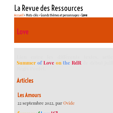
La Revue des Ressources
Accueil
> Mots-clés > Grands thèmes et personnages >
Love
Love
Lien entre les différents textes, articl
Summer
of
Love
on
the
RdR
de début juill
Régis Poulet.
Articles
Les Amours
22 septembre 2022, par
Ovide