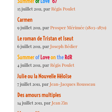
Summer
of
Love
’67
15 juillet 2011, par
Régis Poulet
Carmen
9 juillet 2011, par
Prosper Mérimée (1803-1870)
Le roman de Tristan et Iseut
6 juillet 2011, par
Joseph Bédier
Summer
of
Love
on
the
RdR
4 juillet 2011, par
Régis Poulet
Julie ou la Nouvelle Héloïse
7 juillet 2011, par
Jean-Jacques Rousseau
Des amours multiples
14 juillet 2011, par
Jean Zin