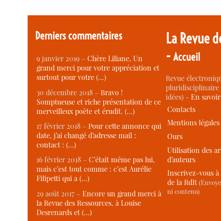
Derniers commentaires
La Revue d
-
Accueil
9 janvier 2019 –
Chère Liliane, Un
grand merci pour votre appréciation et
surtout pour votre (…)
Revue électroniqu
pluridisciplinaire 
30 décembre 2018 –
Bravo !
idées) -
En savoi
Somptueuse et riche présentation de ce
Contacts
merveilleux poète et érudit. (…)
Mentions légales
17 février 2018 –
Pour cette annonce qui
date, j’ai changé d’adresse mail :
Ours
contact : (…)
Utilisation des ar
d’auteurs
16 février 2018 –
C’était même pas lui,
mais c’est tout comme : c’est Aurélie
Inscrivez-vous à 
Filipetti qui a (…)
de la RdR
(Envoye
ni contenu)
29 août 2017 –
Encore un grand merci à
la Revue des Ressources, à Louise
Desrenards et (…)