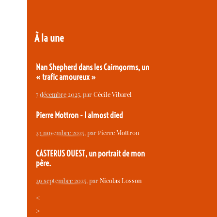
À la une
Nan Shepherd dans les Cairngorms, un
« trafic amoureux »
7 décembre 2025
, par
Cécile Vibarel
Pierre Mottron - I almost died
23 novembre 2025
, par
Pierre Mottron
CASTERUS OUEST, un portrait de mon
père.
29 septembre 2025
, par
Nicolas Losson
<
>