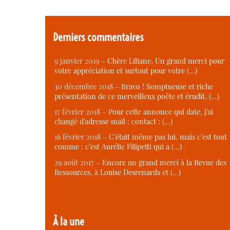
Derniers commentaires
9 janvier 2019 –
Chère Liliane, Un grand merci pour
votre appréciation et surtout pour votre (…)
30 décembre 2018 –
Bravo ! Somptueuse et riche
présentation de ce merveilleux poète et érudit. (…)
17 février 2018 –
Pour cette annonce qui date, j’ai
changé d’adresse mail : contact : (…)
16 février 2018 –
C’était même pas lui, mais c’est tout
comme : c’est Aurélie Filipetti qui a (…)
29 août 2017 –
Encore un grand merci à la Revue des
Ressources, à Louise Desrenards et (…)
À la une