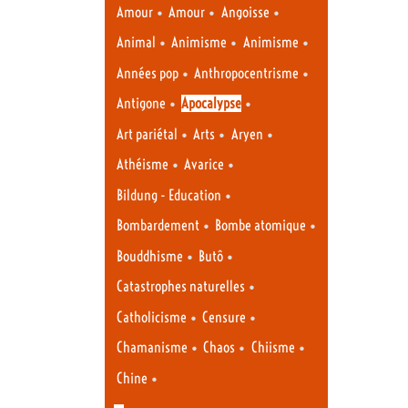
•
•
•
Amour
Amour
Angoisse
•
•
•
Animal
Animisme
Animisme
•
•
Années pop
Anthropocentrisme
•
•
Antigone
Apocalypse
•
•
•
Art pariétal
Arts
Aryen
•
•
Athéisme
Avarice
•
Bildung - Education
•
•
Bombardement
Bombe atomique
•
•
Bouddhisme
Butô
•
Catastrophes naturelles
•
•
Catholicisme
Censure
•
•
•
Chamanisme
Chaos
Chiisme
•
Chine