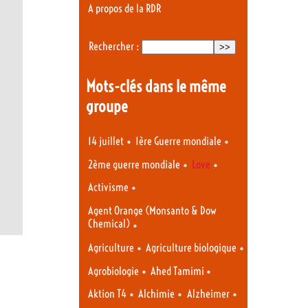
A propos de la RDR
Rechercher :
Mots-clés dans le même
groupe
•
•
14 juillet
1ère Guerre mondiale
•
•
2ème guerre mondiale
Love
•
Activisme
Agent Orange (Monsanto & Dow
Chemical)
•
•
•
Agriculture
Agriculture biologique
•
•
Agrobiologie
Ahed Tamimi
•
•
•
Aktion T4
Alchimie
Alzheimer