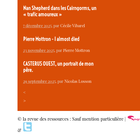
Nan Shepherd dans les Cairngorms, un
« trafic amoureux »
7 décembre 2025
, par
Cécile Vibarel
Pierre Mottron - I almost died
23 novembre 2025
, par
Pierre Mottron
CASTERUS OUEST, un portrait de mon
père.
29 septembre 2025
, par
Nicolas Losson
<
>
© la revue des ressources : Sauf mention particulière |
&