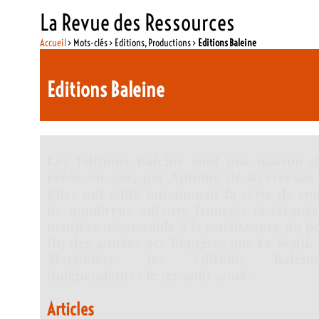
La Revue des Ressources
Accueil
> Mots-clés > Editions, Productions >
Editions Baleine
Editions Baleine
Les Éditions Baleine sont une maison d’
créée en 1995 par Antoine de Kerversau 
Elles ont édité notamment la série de ro
de nombreux auteurs français et étranger
manière mémorable à la renaissance du po
fin des années 90. Reprises par Le Seuil,
Martinière, les éditions Balein
indépendantes le 1er août 2008.
Articles