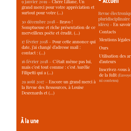
Accueil
9 janvier 2019 –
Chère Liliane, Un
grand merci pour votre appréciation et
surtout pour votre (…)
Revue électroniqu
pluridisciplinaire 
30 décembre 2018 –
Bravo !
idées) -
En savoi
Somptueuse et riche présentation de ce
Contacts
merveilleux poète et érudit. (…)
Mentions légales
17 février 2018 –
Pour cette annonce qui
date, j’ai changé d’adresse mail :
Ours
contact : (…)
Utilisation des ar
d’auteurs
16 février 2018 –
C’était même pas lui,
mais c’est tout comme : c’est Aurélie
Inscrivez-vous à 
Filipetti qui a (…)
de la RdR
(Envoye
ni contenu)
29 août 2017 –
Encore un grand merci à
la Revue des Ressources, à Louise
Desrenards et (…)
À la une