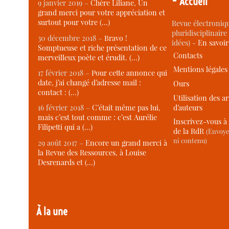
Accueil
9 janvier 2019 –
Chère Liliane, Un
grand merci pour votre appréciation et
surtout pour votre (…)
Revue électroniqu
pluridisciplinaire 
30 décembre 2018 –
Bravo !
idées) -
En savoi
Somptueuse et riche présentation de ce
Contacts
merveilleux poète et érudit. (…)
Mentions légales
17 février 2018 –
Pour cette annonce qui
date, j’ai changé d’adresse mail :
Ours
contact : (…)
Utilisation des ar
d’auteurs
16 février 2018 –
C’était même pas lui,
mais c’est tout comme : c’est Aurélie
Inscrivez-vous à 
Filipetti qui a (…)
de la RdR
(Envoye
ni contenu)
29 août 2017 –
Encore un grand merci à
la Revue des Ressources, à Louise
Desrenards et (…)
À la une