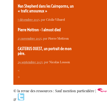
Nan Shepherd dans les Cairngorms, un
« trafic amoureux »
7 décembre 2025
, par
Cécile Vibarel
Pierre Mottron - I almost died
23 novembre 2025
, par
Pierre Mottron
CASTERUS OUEST, un portrait de mon
père.
29 septembre 2025
, par
Nicolas Losson
<
>
© la revue des ressources : Sauf mention particulière |
&