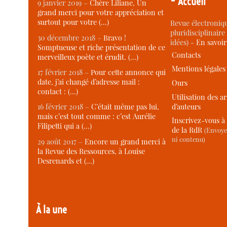
Accueil
9 janvier 2019 –
Chère Liliane, Un
grand merci pour votre appréciation et
surtout pour votre (…)
Revue électroniqu
pluridisciplinaire 
30 décembre 2018 –
Bravo !
idées) -
En savoi
Somptueuse et riche présentation de ce
Contacts
merveilleux poète et érudit. (…)
Mentions légales
17 février 2018 –
Pour cette annonce qui
date, j’ai changé d’adresse mail :
Ours
contact : (…)
Utilisation des ar
d’auteurs
16 février 2018 –
C’était même pas lui,
mais c’est tout comme : c’est Aurélie
Inscrivez-vous à 
Filipetti qui a (…)
de la RdR
(Envoye
ni contenu)
29 août 2017 –
Encore un grand merci à
la Revue des Ressources, à Louise
Desrenards et (…)
À la une