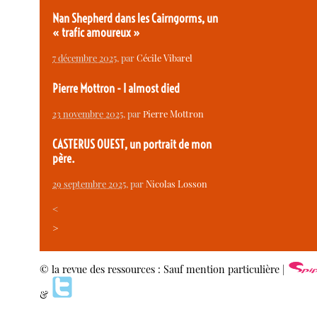
Nan Shepherd dans les Cairngorms, un
« trafic amoureux »
7 décembre 2025
, par
Cécile Vibarel
Pierre Mottron - I almost died
23 novembre 2025
, par
Pierre Mottron
CASTERUS OUEST, un portrait de mon
père.
29 septembre 2025
, par
Nicolas Losson
<
>
© la revue des ressources : Sauf mention particulière |
&