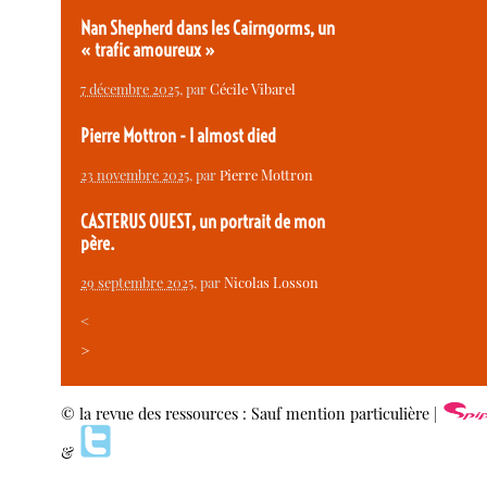
Nan Shepherd dans les Cairngorms, un
« trafic amoureux »
7 décembre 2025
, par
Cécile Vibarel
Pierre Mottron - I almost died
23 novembre 2025
, par
Pierre Mottron
CASTERUS OUEST, un portrait de mon
père.
29 septembre 2025
, par
Nicolas Losson
<
>
© la revue des ressources : Sauf mention particulière |
&