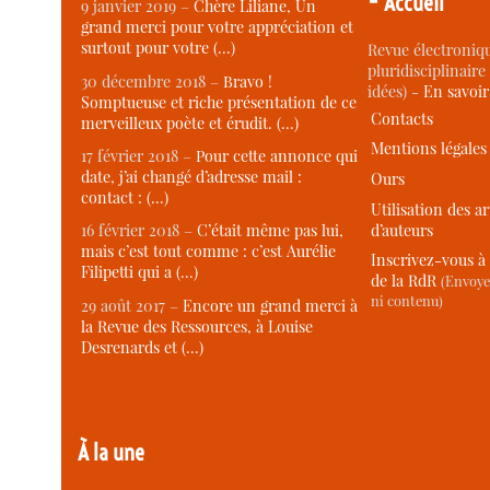
Accueil
9 janvier 2019 –
Chère Liliane, Un
grand merci pour votre appréciation et
surtout pour votre (…)
Revue électroniqu
pluridisciplinaire 
30 décembre 2018 –
Bravo !
idées) -
En savoi
Somptueuse et riche présentation de ce
Contacts
merveilleux poète et érudit. (…)
Mentions légales
17 février 2018 –
Pour cette annonce qui
date, j’ai changé d’adresse mail :
Ours
contact : (…)
Utilisation des ar
d’auteurs
16 février 2018 –
C’était même pas lui,
mais c’est tout comme : c’est Aurélie
Inscrivez-vous à 
Filipetti qui a (…)
de la RdR
(Envoye
ni contenu)
29 août 2017 –
Encore un grand merci à
la Revue des Ressources, à Louise
Desrenards et (…)
À la une