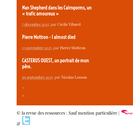
Nan Shepherd dans les Cairngorms, un
« trafic amoureux »
7 décembre 2025
, par
Cécile Vibarel
Pierre Mottron - I almost died
23 novembre 2025
, par
Pierre Mottron
CASTERUS OUEST, un portrait de mon
père.
29 septembre 2025
, par
Nicolas Losson
<
>
© la revue des ressources : Sauf mention particulière |
&