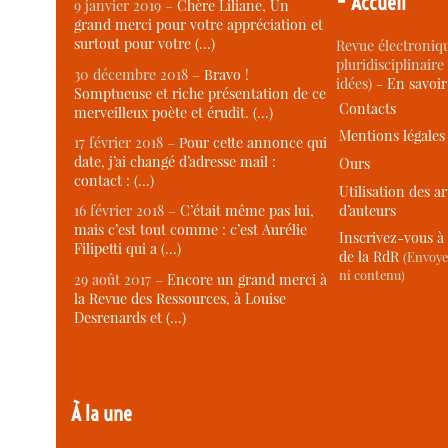
Accueil
9 janvier 2019 –
Chère Liliane, Un
grand merci pour votre appréciation et
surtout pour votre (…)
Revue électroniqu
pluridisciplinaire 
30 décembre 2018 –
Bravo !
idées) -
En savoi
Somptueuse et riche présentation de ce
Contacts
merveilleux poète et érudit. (…)
Mentions légales
17 février 2018 –
Pour cette annonce qui
date, j’ai changé d’adresse mail :
Ours
contact : (…)
Utilisation des ar
d’auteurs
16 février 2018 –
C’était même pas lui,
mais c’est tout comme : c’est Aurélie
Inscrivez-vous à 
Filipetti qui a (…)
de la RdR
(Envoye
ni contenu)
29 août 2017 –
Encore un grand merci à
la Revue des Ressources, à Louise
Desrenards et (…)
À la une