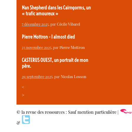
Nan Shepherd dans les Cairngorms, un
« trafic amoureux »
7 décembre 2025
, par
Cécile Vibarel
Pierre Mottron - I almost died
23 novembre 2025
, par
Pierre Mottron
CASTERUS OUEST, un portrait de mon
père.
29 septembre 2025
, par
Nicolas Losson
<
>
© la revue des ressources : Sauf mention particulière |
&