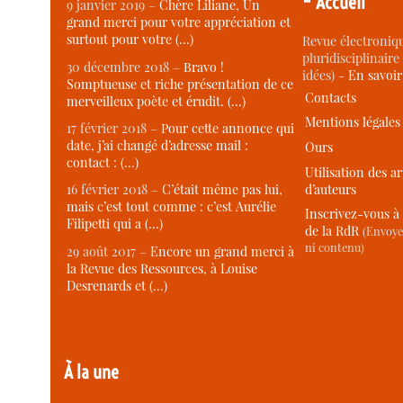
Accueil
9 janvier 2019 –
Chère Liliane, Un
grand merci pour votre appréciation et
surtout pour votre (…)
Revue électroniqu
pluridisciplinaire 
30 décembre 2018 –
Bravo !
idées) -
En savoi
Somptueuse et riche présentation de ce
Contacts
merveilleux poète et érudit. (…)
Mentions légales
17 février 2018 –
Pour cette annonce qui
date, j’ai changé d’adresse mail :
Ours
contact : (…)
Utilisation des ar
d’auteurs
16 février 2018 –
C’était même pas lui,
mais c’est tout comme : c’est Aurélie
Inscrivez-vous à 
Filipetti qui a (…)
de la RdR
(Envoye
ni contenu)
29 août 2017 –
Encore un grand merci à
la Revue des Ressources, à Louise
Desrenards et (…)
À la une