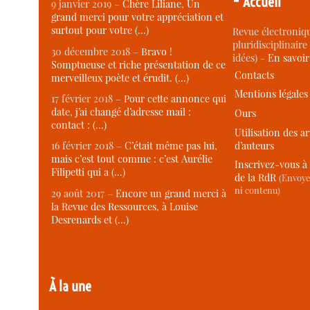
Accueil
9 janvier 2019 –
Chère Liliane, Un
grand merci pour votre appréciation et
surtout pour votre (…)
Revue électroniqu
pluridisciplinaire 
30 décembre 2018 –
Bravo !
idées) -
En savoi
Somptueuse et riche présentation de ce
Contacts
merveilleux poète et érudit. (…)
Mentions légales
17 février 2018 –
Pour cette annonce qui
date, j’ai changé d’adresse mail :
Ours
contact : (…)
Utilisation des ar
d’auteurs
16 février 2018 –
C’était même pas lui,
mais c’est tout comme : c’est Aurélie
Inscrivez-vous à 
Filipetti qui a (…)
de la RdR
(Envoye
ni contenu)
29 août 2017 –
Encore un grand merci à
la Revue des Ressources, à Louise
Desrenards et (…)
À la une