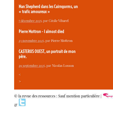
Nan Shepherd dans les Cairngorms, un
« trafic amoureux »
7 décembre 2025
, par
Cécile Vibarel
Pierre Mottron - I almost died
23 novembre 2025
, par
Pierre Mottron
CASTERUS OUEST, un portrait de mon
père.
29 septembre 2025
, par
Nicolas Losson
<
>
© la revue des ressources : Sauf mention particulière |
&