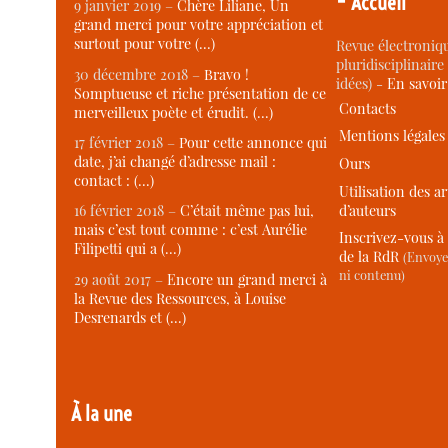
Accueil
9 janvier 2019 –
Chère Liliane, Un
grand merci pour votre appréciation et
surtout pour votre (…)
Revue électroniqu
pluridisciplinaire 
30 décembre 2018 –
Bravo !
idées) -
En savoi
Somptueuse et riche présentation de ce
Contacts
merveilleux poète et érudit. (…)
Mentions légales
17 février 2018 –
Pour cette annonce qui
date, j’ai changé d’adresse mail :
Ours
contact : (…)
Utilisation des ar
d’auteurs
16 février 2018 –
C’était même pas lui,
mais c’est tout comme : c’est Aurélie
Inscrivez-vous à 
Filipetti qui a (…)
de la RdR
(Envoye
ni contenu)
29 août 2017 –
Encore un grand merci à
la Revue des Ressources, à Louise
Desrenards et (…)
À la une