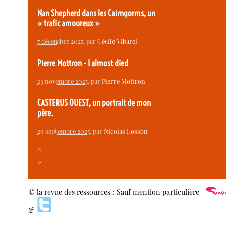
Nan Shepherd dans les Cairngorms, un
« trafic amoureux »
7 décembre 2025
, par
Cécile Vibarel
Pierre Mottron - I almost died
23 novembre 2025
, par
Pierre Mottron
CASTERUS OUEST, un portrait de mon
père.
29 septembre 2025
, par
Nicolas Losson
<
>
© la revue des ressources : Sauf mention particulière |
&