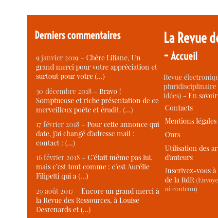
Derniers commentaires
La Revue d
-
Accueil
9 janvier 2019 –
Chère Liliane, Un
grand merci pour votre appréciation et
surtout pour votre (…)
Revue électroniqu
pluridisciplinaire 
30 décembre 2018 –
Bravo !
idées) -
En savoi
Somptueuse et riche présentation de ce
Contacts
merveilleux poète et érudit. (…)
Mentions légales
17 février 2018 –
Pour cette annonce qui
date, j’ai changé d’adresse mail :
Ours
contact : (…)
Utilisation des ar
d’auteurs
16 février 2018 –
C’était même pas lui,
mais c’est tout comme : c’est Aurélie
Inscrivez-vous à 
Filipetti qui a (…)
de la RdR
(Envoye
ni contenu)
29 août 2017 –
Encore un grand merci à
la Revue des Ressources, à Louise
Desrenards et (…)