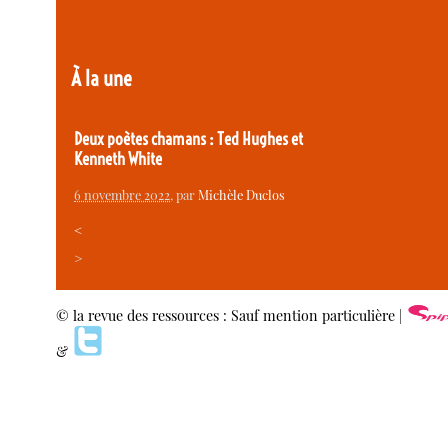
À la une
Deux poètes chamans : Ted Hughes et
Kenneth White
6 novembre 2022
, par
Michèle Duclos
<
>
© la revue des ressources : Sauf mention particulière |
&