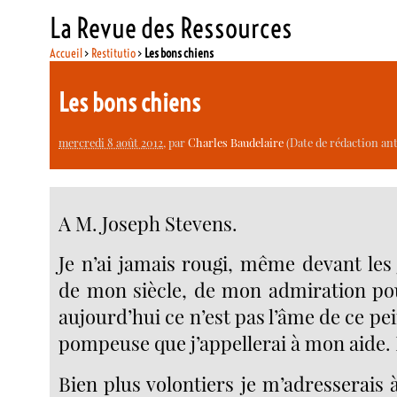
La Revue des Ressources
Accueil
>
Restitutio
>
Les bons chiens
Les bons chiens
mercredi 8 août 2012
, par
Charles Baudelaire
(Date de rédaction ant
A M. Joseph Stevens.
Je n’ai jamais rougi, même devant les
de mon siècle, de mon admiration po
aujourd’hui ce n’est pas l’âme de ce pei
pompeuse que j’appellerai à mon aide.
Bien plus volontiers je m’adresserais à 