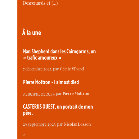
Desrenards et (…)
À la une
Nan Shepherd dans les Cairngorms, un
« trafic amoureux »
7 décembre 2025
, par
Cécile Vibarel
Pierre Mottron - I almost died
23 novembre 2025
, par
Pierre Mottron
CASTERUS OUEST, un portrait de mon
père.
29 septembre 2025
, par
Nicolas Losson
<