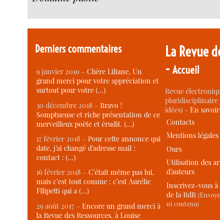
Derniers commentaires
La Revue d
-
Accueil
9 janvier 2019 –
Chère Liliane, Un
grand merci pour votre appréciation et
surtout pour votre (…)
Revue électroniqu
pluridisciplinaire 
30 décembre 2018 –
Bravo !
idées) -
En savoi
Somptueuse et riche présentation de ce
Contacts
merveilleux poète et érudit. (…)
Mentions légales
17 février 2018 –
Pour cette annonce qui
date, j’ai changé d’adresse mail :
Ours
contact : (…)
Utilisation des ar
d’auteurs
16 février 2018 –
C’était même pas lui,
mais c’est tout comme : c’est Aurélie
Inscrivez-vous à 
Filipetti qui a (…)
de la RdR
(Envoye
ni contenu)
29 août 2017 –
Encore un grand merci à
la Revue des Ressources, à Louise