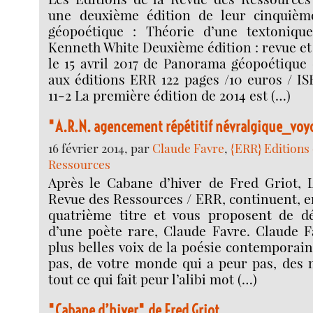
une deuxième édition de leur cinquièm
géopoétique : Théorie d’une textoniqu
Kenneth White Deuxième édition : revue et
le 15 avril 2017 de Panorama géopoétique
aux éditions ERR 122 pages /10 euros / IS
11-2 La première édition de 2014 est (…)
"A.R.N. agencement répétitif névralgique_voy
16 février 2014, par
Claude Favre
,
{ERR} Editions 
Ressources
Après le Cabane d’hiver de Fred Griot, L
Revue des Ressources / ERR, continuent, en
quatrième titre et vous proposent de déc
d’une poète rare, Claude Favre. Claude F
plus belles voix de la poésie contemporaine
pas, de votre monde qui a peur pas, des 
tout ce qui fait peur l’alibi mot (…)
"Cabane d’hiver" de Fred Griot