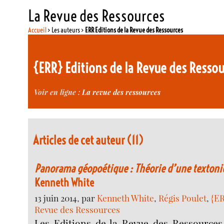
La Revue des Ressources
Accueil
> Les auteurs >
ERR Editions de la Revue des Ressources
{ERR} Editions de la Revue des Resso
Voir en ligne :
La revue des ressources
Articles de cet auteur (11)
Panorama géopoétique : Théorie d’une textoniq
Kenneth White
13 juin 2014, par
Kenneth White
,
Régis Poulet
,
{ER
Revue des Ressources
Les Editions de la Revue des Ressource