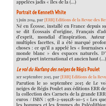
appelées jadis « îles de la (…)
Portrait de Kenneth White
5 juin 2014, par
{ERR} Editions de la Revue des R
Né en Écosse, installé en France depuis 1
se dit Écossais d’origine, Français d’a
d’esprit, mondial d’inspiration. Aute
multiples facettes, il a été marqué prof
choses : ce qu’il a appelé les « fournaises d
monde blanc » des espaces naturels. D’
grand port international et ancien haut (…
Le vol du Harfang des neiges
de Régis Poulet
1er septembre 2015, par
{ERR} Editions de la Rev
Parution le 10 septembre 2015 de Le vo
neiges de Régis Poulet aux éditions ERR 
la collection des Carnets de la grande ERR
euros / ISBN : 978-2-919128-10-5 « Les qu
les hommes et les femmes du Paléolithiqu