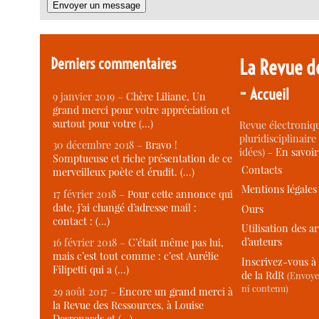
Derniers commentaires
La Revue d
-
Accueil
9 janvier 2019 –
Chère Liliane, Un
grand merci pour votre appréciation et
surtout pour votre (…)
Revue électroniqu
pluridisciplinaire 
30 décembre 2018 –
Bravo !
idées) -
En savoi
Somptueuse et riche présentation de ce
Contacts
merveilleux poète et érudit. (…)
Mentions légales
17 février 2018 –
Pour cette annonce qui
date, j’ai changé d’adresse mail :
Ours
contact : (…)
Utilisation des ar
d’auteurs
16 février 2018 –
C’était même pas lui,
mais c’est tout comme : c’est Aurélie
Inscrivez-vous à 
Filipetti qui a (…)
de la RdR
(Envoye
ni contenu)
29 août 2017 –
Encore un grand merci à
la Revue des Ressources, à Louise
Desrenards et (…)