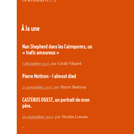
À la une
Nan Shepherd dans les Cairngorms, un
« trafic amoureux »
7 décembre 2025
, par
Cécile Vibarel
Pierre Mottron - I almost died
23 novembre 2025
, par
Pierre Mottron
CASTERUS OUEST, un portrait de mon
père.
29 septembre 2025
, par
Nicolas Losson
<