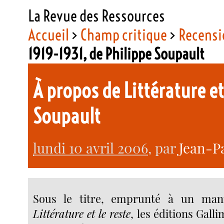
La Revue des Ressources
Accueil
>
Champ critique
>
Recensi
1919-1931, de Philippe Soupault
À propos de Littérature et
Soupault
lundi 10 avril 2006
, par
Jean-P
Sous le titre, emprunté à un man
Littérature et le reste
,
les éditions Gall