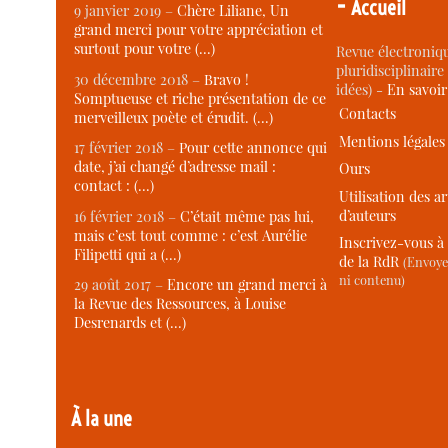
-
Accueil
9 janvier 2019 –
Chère Liliane, Un
grand merci pour votre appréciation et
surtout pour votre (…)
Revue électroniqu
pluridisciplinaire 
30 décembre 2018 –
Bravo !
idées) -
En savoi
Somptueuse et riche présentation de ce
Contacts
merveilleux poète et érudit. (…)
Mentions légales
17 février 2018 –
Pour cette annonce qui
date, j’ai changé d’adresse mail :
Ours
contact : (…)
Utilisation des ar
d’auteurs
16 février 2018 –
C’était même pas lui,
mais c’est tout comme : c’est Aurélie
Inscrivez-vous à 
Filipetti qui a (…)
de la RdR
(Envoye
ni contenu)
29 août 2017 –
Encore un grand merci à
la Revue des Ressources, à Louise
Desrenards et (…)
À la une