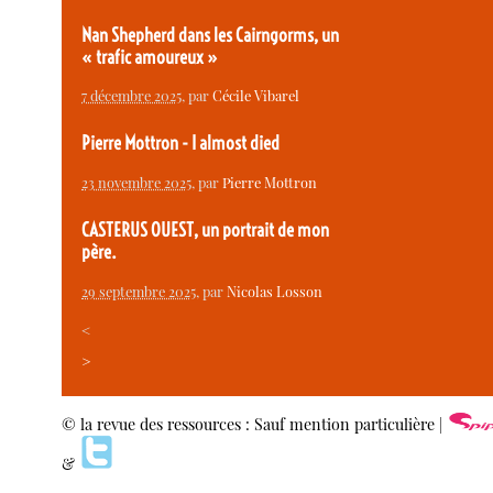
Nan Shepherd dans les Cairngorms, un
« trafic amoureux »
7 décembre 2025
, par
Cécile Vibarel
Pierre Mottron - I almost died
23 novembre 2025
, par
Pierre Mottron
CASTERUS OUEST, un portrait de mon
père.
29 septembre 2025
, par
Nicolas Losson
<
>
© la revue des ressources : Sauf mention particulière |
&