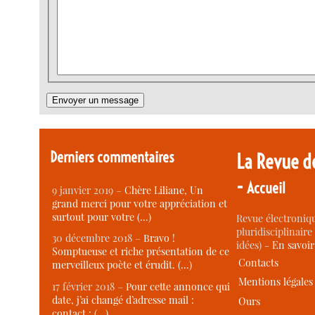
Derniers commentaires
La Revue d
-
Accueil
9 janvier 2019 –
Chère Liliane, Un
grand merci pour votre appréciation et
surtout pour votre (…)
Revue électroniqu
pluridisciplinaire 
30 décembre 2018 –
Bravo !
idées) -
En savoi
Somptueuse et riche présentation de ce
Contacts
merveilleux poète et érudit. (…)
Mentions légales
17 février 2018 –
Pour cette annonce qui
date, j’ai changé d’adresse mail :
Ours
contact : (…)