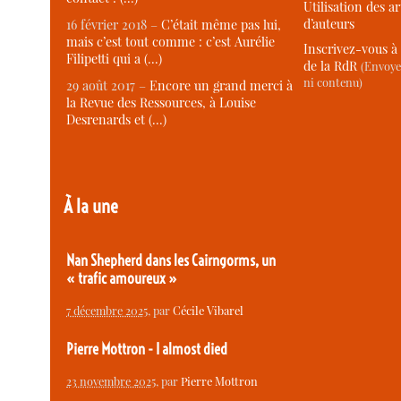
Utilisation des ar
d’auteurs
16 février 2018 –
C’était même pas lui,
mais c’est tout comme : c’est Aurélie
Inscrivez-vous à 
Filipetti qui a (…)
de la RdR
(Envoye
ni contenu)
29 août 2017 –
Encore un grand merci à
la Revue des Ressources, à Louise
Desrenards et (…)
À la une
Nan Shepherd dans les Cairngorms, un
« trafic amoureux »
7 décembre 2025
, par
Cécile Vibarel
Pierre Mottron - I almost died
23 novembre 2025
, par
Pierre Mottron