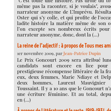
"C’est toute une histoire. Pas drôle du to
même pas la raconter, si je voulais", av
narrateur anonyme de L’Imprévu. Résultat
Oster qui s’y colle, et qui profite de l’occ
ladite histoire la matière même de son 
l’on excepte ses nombreux écrits pour 
narrateur anonyme, donc, dont la (…)
La reine de l’adjectif : à propos de Tous mes am
1er novembre 2009, par
Jean-Patrice Dupin
Le Prix Goncourt 2009 sera attribué lund
candidats sont encore en lice pour 
prestigieuse récompense littéraire de la f
eux, deux femmes, Marie Ndiaye et Delp
deux hommes, Laurent Mauvignier e
Toussaint. Il y a 10 ans que le Goncourt n
une écriture féminine. Et au total, dep
en (…)
À propos de Littérature et le reste, 1919-1931, 