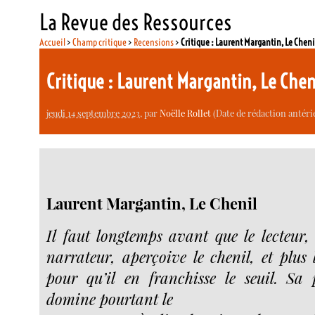
La Revue des Ressources
Accueil
>
Champ critique
>
Recensions
>
Critique : Laurent Margantin, Le Cheni
Critique : Laurent Margantin, Le Chen
jeudi 14 septembre 2023
, par
Noëlle Rollet
(Date de rédaction antérie
Laurent Margantin,
Le Chenil
Il faut longtemps avant que le lecteur, 
narrateur, aperçoive le chenil, et plus
pour qu’il en franchisse le seuil. Sa
domine pourtant le