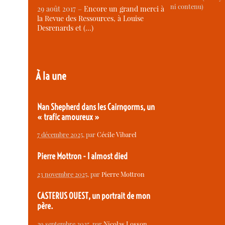
ni contenu)
29 août 2017 –
Encore un grand merci à
la Revue des Ressources, à Louise
Desrenards et (…)
À la une
Nan Shepherd dans les Cairngorms, un
« trafic amoureux »
7 décembre 2025
, par
Cécile Vibarel
Pierre Mottron - I almost died
23 novembre 2025
, par
Pierre Mottron
CASTERUS OUEST, un portrait de mon
père.
29 septembre 2025
, par
Nicolas Losson