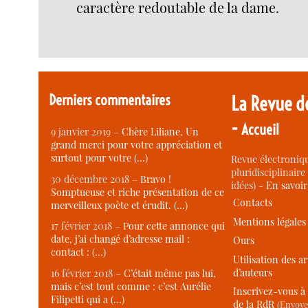
caractère redoutable de la dame.
Derniers commentaires
La Revue d
-
Accueil
9 janvier 2019 –
Chère Liliane, Un
grand merci pour votre appréciation et
surtout pour votre (…)
Revue électroniqu
pluridisciplinaire 
30 décembre 2018 –
Bravo !
idées) -
En savoi
Somptueuse et riche présentation de ce
Contacts
merveilleux poète et érudit. (…)
Mentions légales
17 février 2018 –
Pour cette annonce qui
date, j’ai changé d’adresse mail :
Ours
contact : (…)
Utilisation des ar
d’auteurs
16 février 2018 –
C’était même pas lui,
mais c’est tout comme : c’est Aurélie
Inscrivez-vous à 
Filipetti qui a (…)
de la RdR
(Envoye