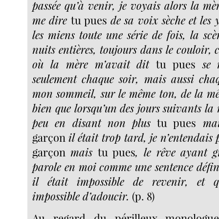
passée qu’à venir, je voyais alors la mè
me dire
tu pues
de sa voix sèche et les 
les miens toute une série de fois, la scè
nuits entières, toujours dans le couloir, 
où la mère m’avait dit
tu pues
se r
seulement chaque soir, mais aussi cha
mon sommeil, sur le même ton, de la mê
bien que lorsqu’un des jours suivants la
peu en disant non plus
tu pues
ma
garçon
il était trop tard, je n’entendais
garçon
mais
tu pues
, le rêve ayant g
parole en moi comme une sentence définit
il était impossible de revenir, et 
impossible d’adoucir.
(p. 8)
Au regard du périlleux monologue