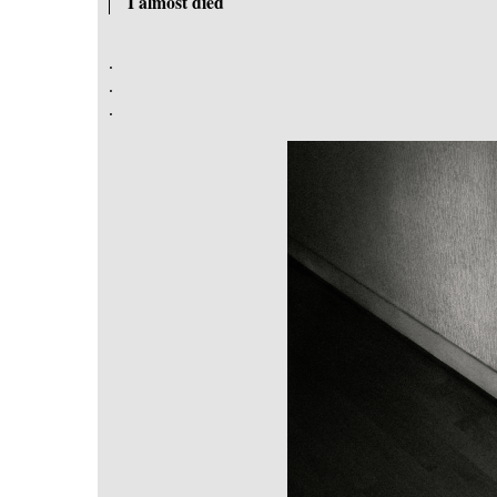
I almost died
.
.
.