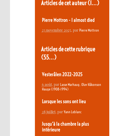
Articles de cet auteur
(1…)
Pierre Mottron - I almost died
23 novembre 2025
, par
Pierre Mottron
Articles de cette rubrique
(55…)
Vesterålen 2022-2025
6 août
, par
,
Lasse Marhaug
Olav Håkonson
Hauge (1908-1994)
Lorsque les sons ont lieu
28 juillet
, par
Yann Leblanc
Jusqu’à la chambre la plus
intérieure