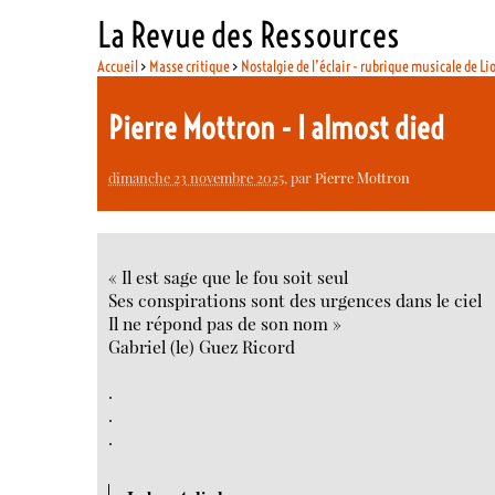
La Revue des Ressources
Accueil
>
Masse critique
>
Nostalgie de l’éclair - rubrique musicale de Li
Pierre Mottron - I almost died
dimanche 23 novembre 2025
, par
Pierre Mottron
« Il est sage que le fou soit seul
Ses conspirations sont des urgences dans le ciel
Il ne répond pas de son nom »
Gabriel (le) Guez Ricord
.
.
.