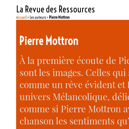
La Revue des Ressources
Accueil
> Les auteurs >
Pierre Mottron
Pierre Mottron
À la première écoute de Pi
sont les images. Celles qui
comme un rêve évident et 
univers Mélancolique, déli
comme si Pierre Mottron av
chanson les sentiments qu’