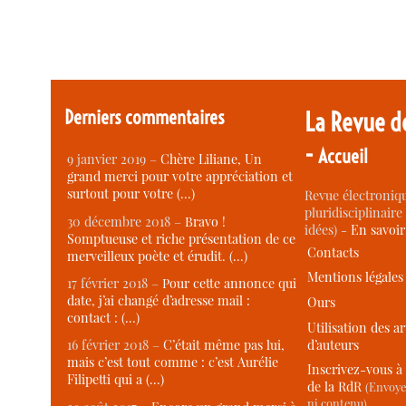
Derniers commentaires
La Revue d
-
Accueil
9 janvier 2019 –
Chère Liliane, Un
grand merci pour votre appréciation et
surtout pour votre (…)
Revue électroniqu
pluridisciplinaire 
30 décembre 2018 –
Bravo !
idées) -
En savoi
Somptueuse et riche présentation de ce
Contacts
merveilleux poète et érudit. (…)
Mentions légales
17 février 2018 –
Pour cette annonce qui
date, j’ai changé d’adresse mail :
Ours
contact : (…)
Utilisation des ar
d’auteurs
16 février 2018 –
C’était même pas lui,
mais c’est tout comme : c’est Aurélie
Inscrivez-vous à 
Filipetti qui a (…)
de la RdR
(Envoye
ni contenu)