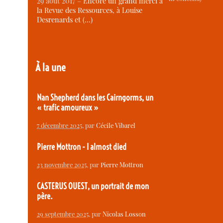
29 août 2017 –
Encore un grand merci à
la Revue des Ressources, à Louise
Desrenards et (…)
À la une
Nan Shepherd dans les Cairngorms, un
« trafic amoureux »
7 décembre 2025
, par
Cécile Vibarel
Pierre Mottron - I almost died
23 novembre 2025
, par
Pierre Mottron
CASTERUS OUEST, un portrait de mon
père.
29 septembre 2025
, par
Nicolas Losson