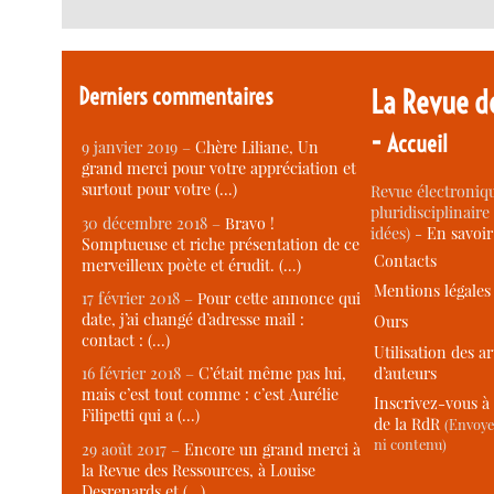
Derniers commentaires
La Revue d
-
Accueil
9 janvier 2019 –
Chère Liliane, Un
grand merci pour votre appréciation et
surtout pour votre (…)
Revue électroniqu
pluridisciplinaire 
30 décembre 2018 –
Bravo !
idées) -
En savoi
Somptueuse et riche présentation de ce
Contacts
merveilleux poète et érudit. (…)
Mentions légales
17 février 2018 –
Pour cette annonce qui
date, j’ai changé d’adresse mail :
Ours
contact : (…)
Utilisation des ar
d’auteurs
16 février 2018 –
C’était même pas lui,
mais c’est tout comme : c’est Aurélie
Inscrivez-vous à 
Filipetti qui a (…)
de la RdR
(Envoye
ni contenu)
29 août 2017 –
Encore un grand merci à
la Revue des Ressources, à Louise
Desrenards et (…)