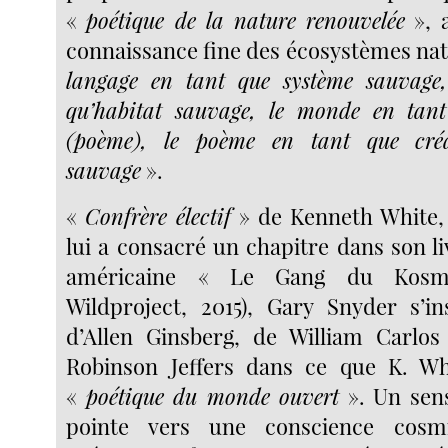
«
poétique de la nature renouvelée
», 
connaissance fine des écosystèmes nat
langage en tant que système sauvage, 
qu’habitat sauvage, le monde en tant
(poème), le poème en tant que créat
sauvage
».
«
Confrère électif
» de Kenneth White, 
lui a consacré un chapitre dans son li
américaine « Le Gang du Kosmo
Wildproject, 2015), Gary Snyder s’in
d’Allen Ginsberg, de William Carlos
Robinson Jeffers dans ce que K. Wh
«
poétique du monde ouvert
». Un sens
pointe vers une conscience cosm