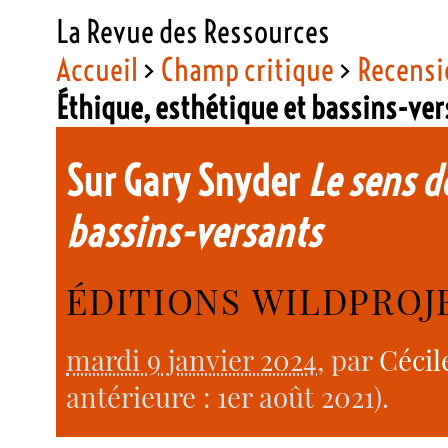
La Revue des Ressources
Accueil
>
Champ critique
>
Recensi
Éthique, esthétique et bassins-ve
Sur Gary Snyder
Le sens d
bassins-versants
ÉDITIONS WILDPROJE
mardi 9 janvier 2024
, par
Cécil
antérieure : 1er août 2021).