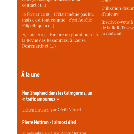
contact : (…)
Utilisation des ar
d’auteurs
16 février 2018 –
C’était même pas lui,
mais c’est tout comme : c’est Aurélie
Inscrivez-vous à 
Filipetti qui a (…)
de la RdR
(Envoye
ni contenu)
29 août 2017 –
Encore un grand merci à
la Revue des Ressources, à Louise
Desrenards et (…)
À la une
Nan Shepherd dans les Cairngorms, un
« trafic amoureux »
7 décembre 2025
, par
Cécile Vibarel
Pierre Mottron - I almost died
23 novembre 2025
, par
Pierre Mottron