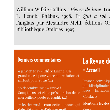
William Wilkie Collins :
Pierre de lune
, tr
L. Lenob, Phébus, 1998. Et
Qui a tué 
l’anglais par Alexandre Mehl, éditions Om
Bibliothèque Ombres, 1995.
Derniers commentaires
La Revue d
-
Accueil
9 janvier 2019 –
Chère Liliane, Un
grand merci pour votre appréciation et
surtout pour votre (…)
Revue électroniqu
pluridisciplinaire 
30 décembre 2018 –
Bravo !
idées) -
En savoi
Somptueuse et riche présentation de ce
Contacts
merveilleux poète et érudit. (…)
Mentions légales
17 février 2018 –
Pour cette annonce qui
date, j’ai changé d’adresse mail :
Ours