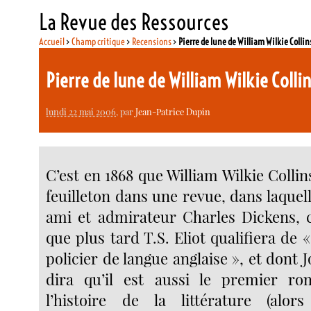
La Revue des Ressources
Accueil
>
Champ critique
>
Recensions
>
Pierre de lune de William Wilkie Collin
Pierre de lune de William Wilkie Colli
lundi 22 mai 2006
, par
Jean-Patrice Dupin
C’est en 1868 que William Wilkie Collins
feuilleton dans une revue, dans laquell
ami et admirateur Charles Dickens,
que plus tard T.S. Eliot qualifiera de
policier de langue anglaise », et dont 
dira qu’il est aussi le premier ro
l’histoire de la littérature (alors