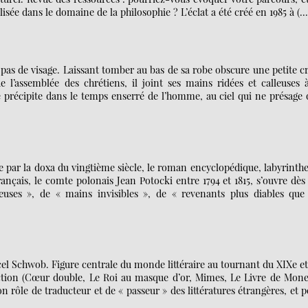
isée dans le domaine de la philosophie ? L’éclat a été créé en 1985 à (…
a pas de visage. Laissant tomber au bas de sa robe obscure une petite c
e l’assemblée des chrétiens, il joint ses mains ridées et calleuses 
se précipite dans le temps enserré de l’homme, au ciel qui ne présage
 par la doxa du vingtième siècle, le roman encyclopédique, labyrinth
nçais, le comte polonais Jean Potocki entre 1794 et 1815, s’ouvre dès
euses », de « mains invisibles », de « revenants plus diables que 
arcel Schwob. Figure centrale du monde littéraire au tournant du XIXe e
iction (Cœur double, Le Roi au masque d’or, Mimes, Le Livre de Mone
n rôle de traducteur et de « passeur » des littératures étrangères, et 