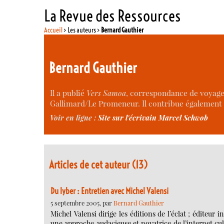
La Revue des Ressources
Accueil
> Les auteurs >
Bernard Gauthier
Bernard Gauthier
Il a publié
Vers Samoa
, correspondance de voyage
Gallimard/Le Promeneur. Il contribue également
Voir en ligne :
Site sur l'écrivain Marcel Schwob
Articles de cet auteur (13)
Du lyber : Entretien avec Michel Valensi
5 septembre 2005, par
Bernard Gauthier
Michel Valensi dirige les éditions de l’éclat ; éditeur
une approche audacieuse et novatrice de l’internet cul