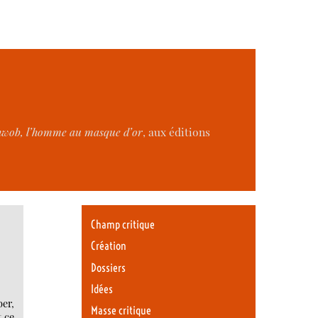
hwob, l’homme au masque d’or
, aux éditions
Champ critique
Création
Dossiers
Idées
ber,
Masse critique
t ce