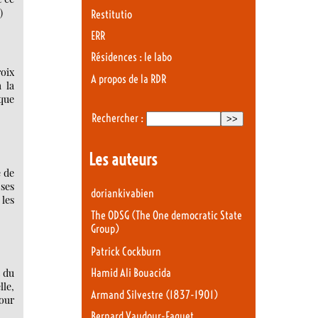
)
Restitutio
ERR
Résidences : le labo
roix
A propos de la RDR
à la
 que
Rechercher :
Les auteurs
e de
 ses
doriankivabien
les
The ODSG (The One democratic State
Group)
Patrick Cockburn
t du
Hamid Ali Bouacida
lle,
Armand Silvestre (1837-1901)
pour
Bernard Vaudour-Faguet