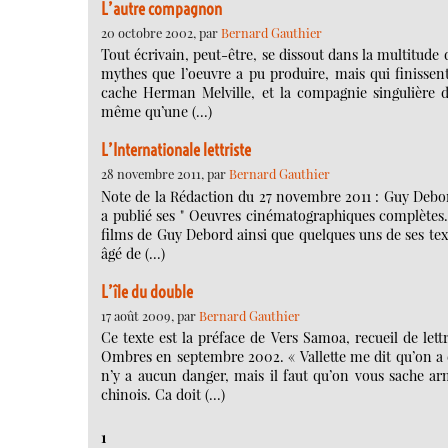
L’autre compagnon
20 octobre 2002, par
Bernard Gauthier
Tout écrivain, peut-être, se dissout dans la multitude
mythes que l’oeuvre a pu produire, mais qui finissen
cache Herman Melville, et la compagnie singulière 
même qu’une (…)
L’Internationale lettriste
28 novembre 2011, par
Bernard Gauthier
Note de la Rédaction du 27 novembre 2011 : Guy Debo
a publié ses " Oeuvres cinématographiques complètes. 
films de Guy Debord ainsi que quelques uns de ses text
âgé de (…)
L’île du double
17 août 2009, par
Bernard Gauthier
Ce texte est la préface de Vers Samoa, recueil de le
Ombres en septembre 2002. « Vallette me dit qu’on a 
n’y a aucun danger, mais il faut qu’on vous sache arm
chinois. Ca doit (…)
1