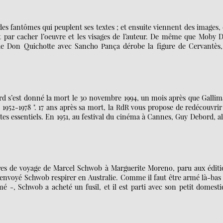
 des fantômes qui peuplent ses textes ; et ensuite viennent des images,
t par cacher l’oeuvre et les visages de l’auteur. De même que Moby 
de Don Quichotte avec Sancho Pança dérobe la figure de Cervantès,
rd s’est donné la mort le 30 novembre 1994, un mois après que Gallim
1952-1978 ". 17 ans après sa mort, la RdR vous propose de redécouvrir
es essentiels. En 1951, au festival du cinéma à Cannes, Guy Debord, a
ttres de voyage de Marcel Schwob à Marguerite Moreno, paru aux édit
envoyé Schwob respirer en Australie. Comme il faut être armé là-bas 
é -, Schwob a acheté un fusil, et il est parti avec son petit domest