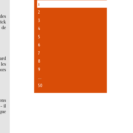
1
2
 des
3
Dick
 de
4
5
6
7
ard
8
 les
9
lors
…
50
ions
- il
ique