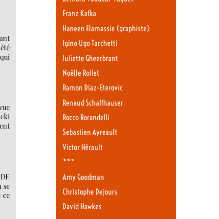
Franz Kafka
Haneen Elamassie (graphiste)
tant
Igino Ugo Tarchetti
 été
 qui
Juliette Gheerbrant
Noëlle Rollet
Ramon Diaz-Eterovic
Renaud Schaffhauser
 vue
ocki
Rocco Rorandelli
ent
Sebastien Ayreault
Victor Hérault
***
 DE
Amy Goodman
 se
Christophe Dejours
 ce
David Hawkes