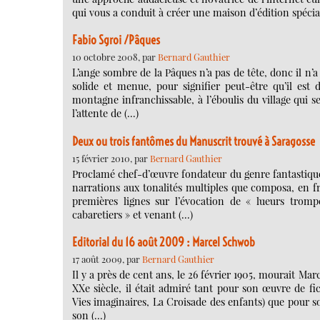
qui vous a conduit à créer une maison d’édition spécial
Fabio Sgroi /Pâques
10 octobre 2008, par
Bernard Gauthier
L’ange sombre de la Pâques n’a pas de tête, donc il n’
solide et menue, pour signifier peut-être qu’il est d
montagne infranchissable, à l’éboulis du village qui 
l’attente de (…)
Deux ou trois fantômes du Manuscrit trouvé à Saragosse
15 février 2010, par
Bernard Gauthier
Proclamé chef-d’œuvre fondateur du genre fantastique
narrations aux tonalités multiples que composa, en fra
premières lignes sur l’évocation de « lueurs tromp
cabaretiers » et venant (…)
Editorial du 16 août 2009 : Marcel Schwob
17 août 2009, par
Bernard Gauthier
Il y a près de cent ans, le 26 février 1905, mourait M
XXe siècle, il était admiré tant pour son œuvre de f
Vies imaginaires, La Croisade des enfants) que pour so
son (…)