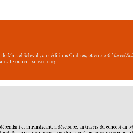
 de Marcel Schwob, aux éditions Ombres, et en 2006
Marcel Sc
 au site marcel-schwob.org
 indépendant et intransigeant, il développe, au travers du concept du ly
turel. Revue des ressources : pourriez-vous évoquer votre parcours, e