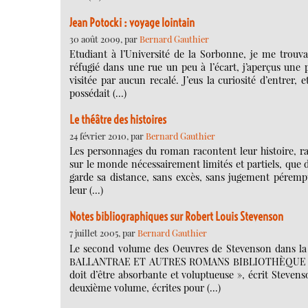
Jean Potocki : voyage lointain
30 août 2009, par
Bernard Gauthier
Etudiant à l’Université de la Sorbonne, je me trouva
réfugié dans une rue un peu à l’écart, j’aperçus une p
visitée par aucun recalé. J’eus la curiosité d’entrer,
possédait (…)
Le théâtre des histoires
24 février 2010, par
Bernard Gauthier
Les personnages du roman racontent leur histoire, raco
sur le monde nécessairement limités et partiels, que d
garde sa distance, sans excès, sans jugement péremp
leur (…)
Notes bibliographiques sur Robert Louis Stevenson
7 juillet 2005, par
Bernard Gauthier
Le second volume des Oeuvres de Stevenson dans la c
BALLANTRAE ET AUTRES ROMANS BIBLIOTHÈQUE DE LA 
doit d’être absorbante et voluptueuse », écrit Stev
deuxième volume, écrites pour (…)