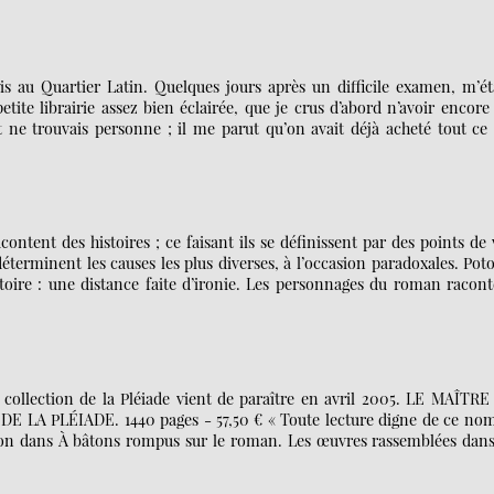
is au Quartier Latin. Quelques jours après un difficile examen, m’é
etite librairie assez bien éclairée, que je crus d’abord n’avoir encore
 et ne trouvais personne ; il me parut qu’on avait déjà acheté tout ce
ntent des histoires ; ce faisant ils se définissent par des points de
éterminent les causes les plus diverses, à l’occasion paradoxales. Pot
toire : une distance faite d’ironie. Les personnages du roman racont
ollection de la Pléiade vient de paraître en avril 2005. LE MAÎTRE
PLÉIADE. 1440 pages - 57,50 € « Toute lecture digne de ce nom
enson dans À bâtons rompus sur le roman. Les œuvres rassemblées dans