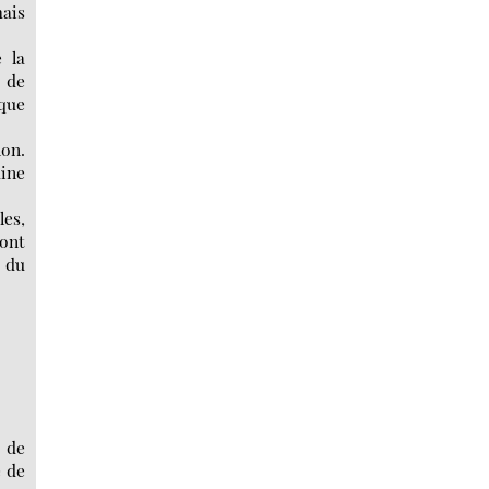
mais
 la
 de
 que
non.
aine
les,
sont
u du
e de
e de