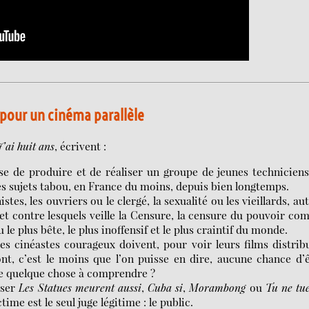
pour un cinéma parallèle
J’ai huit ans
, écrivent :
se de produire et de réaliser un groupe de jeunes technicien
s sujets tabou, en France du moins, depuis bien longtemps.
es, les ouvriers ou le clergé, la sexualité ou les vieillards, au
et contre lesquels veille la Censure, la censure du pouvoir c
le plus bête, le plus inoffensif et le plus craintif du monde.
es cinéastes courageux doivent, pour voir leurs films distrib
ont, c’est le moins que l’on puisse en dire, aucune chance d’
me quelque chose à comprendre ?
liser
Les Statues meurent aussi
,
Cuba si
,
Morambong
ou
Tu ne tu
time est le seul juge légitime : le public.