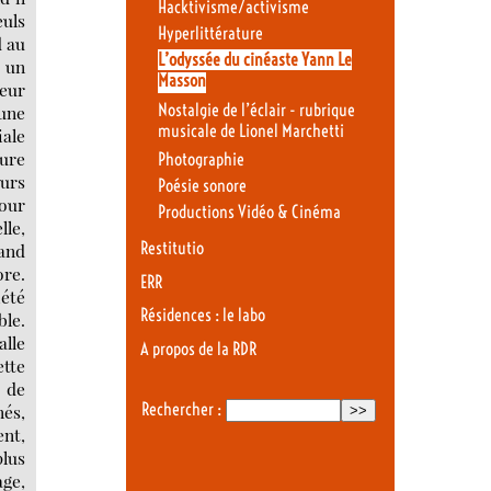
Hacktivisme/activisme
euls
Hyperlittérature
d au
L’odyssée du cinéaste Yann Le
s un
Masson
teur
Nostalgie de l’éclair - rubrique
 une
musicale de Lionel Marchetti
iale
ture
Photographie
eurs
Poésie sonore
pour
Productions Vidéo & Cinéma
lle,
Restitutio
rand
ore.
ERR
iété
Résidences : le labo
ble.
alle
A propos de la RDR
ette
 de
Rechercher :
nés,
ent,
plus
age,