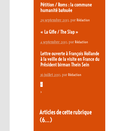
Pétition / Roms : la commune
humanité bafouée
29 septembre 2013
, par
Rédaction
« La Gifle / The Slap »
4 septembre 2013
, par
Rédaction
Lettre ouverte à François Hollande
à la veille de la visite en France du
Président birman Thein Sein
16 juillet 2013
, par
Rédaction
<
>
Articles de cette rubrique
(6…)