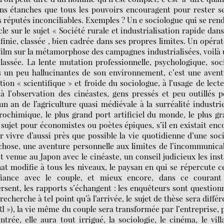
ons étanches que tous les pouvoirs encouragent pour rester s
réputés inconciliables. Exemples ? Un e sociologue qui se ren
e sur le sujet « Société rurale et industrialisation rapide dan
éfinie, classée , bien cadrée dans ses propres limites. Un opéra
film sur la métamorphose des campagnes industrialisées, voilà
lassée. La lente mutation professionnelle, psychologique, soc
ns un peu hallucinantes de son environnement, c’est une aven
ion « scientifique » et froide du sociologue, à l’usage de lect
 à l’observation des cinéastes, gens pressés et peu outillés 
 an de l’agriculture quasi médiévale à la surréalité industrie
ochimique, le plus grand port artificiel du monde, le plus g
sujet pour économistes ou poètes épiques, s’il en existait enc
r vivre d’aussi près que possible la vie quotidienne d’une soc
re chose, une aventure personnelle aux limites de l’incommunica
venue au Japon avec le cinéaste, un conseil judicieux les inst
t modifie à tous les niveaux, le paysan en qui se répercute c
fiance avec le couple, et mieux encore, dans ce courant
rsent, les rapports s’échangent : les enquêteurs sont question
recherche à tel point qu’à l’arrivée, le sujet de thèse sera différ
RI »), la vie même du couple sera transformée par l’entreprise, 
rée, elle aura tout irrigué, la sociologie, le cinéma, le vill