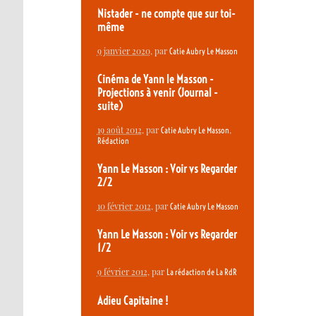
Nistader - ne compte que sur toi-
même
9 janvier 2020
, par
Catie Aubry Le Masson
Cinéma de Yann le Masson -
Projections à venir (Journal -
suite)
19 août 2012
, par
,
Catie Aubry Le Masson
Rédaction
Yann Le Masson : Voir vs Regarder
2/2
10 février 2012
, par
Catie Aubry Le Masson
Yann Le Masson : Voir vs Regarder
1/2
9 février 2012
, par
La rédaction de La RdR
Adieu Capitaine !