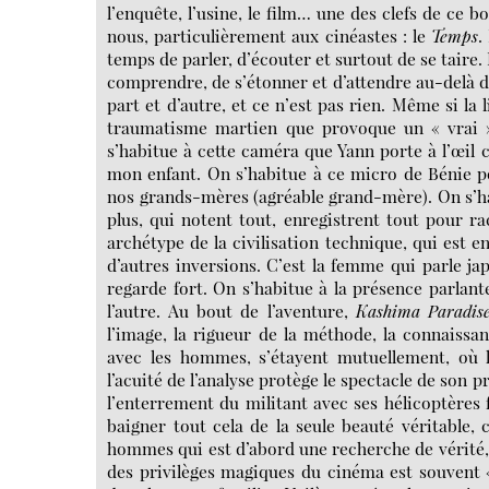
l’enquête, l’usine, le film… une des clefs de ce 
nous, particulièrement aux cinéastes : le
Temps
.
temps de parler, d’écouter et surtout de se taire
comprendre, de s’étonner et d’attendre au-delà de
part et d’autre, et ce n’est pas rien. Même si la
traumatisme martien que provoque un « vrai » 
s’habitue à cette caméra que Yann porte à l’œi
mon enfant. On s’habitue à ce micro de Bénie p
nos grands-mères (agréable grand-mère). On s’ha
plus, qui notent tout, enregistrent tout pour ra
archétype de la civilisation technique, qui est e
d’autres inversions. C’est la femme qui parle j
regarde fort. On s’habitue à la présence parlante
l’autre. Au bout de l’aventure,
Kashima Paradis
l’image, la rigueur de la méthode, la connaissan
avec les hommes, s’étayent mutuellement, où la 
l’acuité de l’analyse protège le spectacle de son
l’enterrement du militant avec ses hélicoptères f
baigner tout cela de la seule beauté véritable, 
hommes qui est d’abord une recherche de vérité, e
des privilèges magiques du cinéma est souvent «