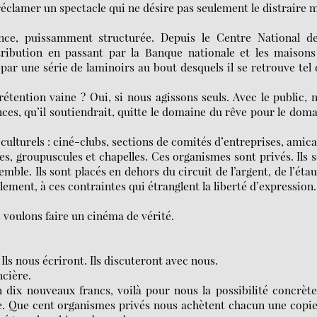
, réclamer un spectacle qui ne désire pas seulement le distraire 
nce, puissamment structurée. Depuis le Centre National de
ribution en passant par la Banque nationale et les maisons
ar une série de laminoirs au bout desquels il se retrouve tel
tention vaine ? Oui, si nous agissons seuls. Avec le public, 
ces, qu’il soutiendrait, quitte le domaine du rêve pour le dom
culturels : ciné-clubs, sections de comités d’entreprises, amica
s, groupuscules et chapelles. Ces organismes sont privés. Ils 
emble. Ils sont placés en dehors du circuit de l’argent, de l’éta
llement, à ces contraintes qui étranglent la liberté d’expression.
 voulons faire un cinéma de vérité.
Ils nous écriront. Ils discuteront avec nous.
ncière.
 dix nouveaux francs, voilà pour nous la possibilité concrèt
re. Que cent organismes privés nous achètent chacun une copi