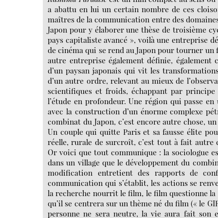
a abattu en lui un certain nombre de ces clois
maîtres de la communication entre des domaines 
Japon pour y élaborer une thèse de troisième cycl
pays capitaliste avancé », voilà une entreprise d
de cinéma qui se rend au Japon pour tourner un 
autre entreprise également définie, également c
d’un paysan japonais qui vit les transformatio
d’un autre ordre, relevant au mieux de l’observat
scientifiques et froids, échappant par principe
l’étude en profondeur. Une région qui passe en un
avec la construction d’un énorme complexe pétr
combinat du Japon, c’est encore autre chose, un 
Un couple qui quitte Paris et sa fausse élite pou
réelle, rurale de surcroît, c’est tout à fait aut
Or voici que tout communique : la sociologue est 
dans un village que le développement du combina
modification entretient des rapports de con
communication qui s’établit, les actions se renve
la recherche nourrit le film, le film questionne la 
qu’il se centrera sur un thème né du film (« le GI
personne ne sera neutre, la vie aura fait son ent