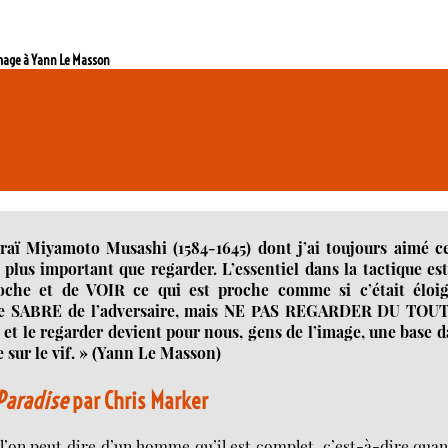
ge à Yann Le Masson
raï Miyamoto Musashi (1584-1645) dont j’ai toujours aimé ce
plus important que regarder. L’essentiel dans la tactique es
oche et de VOIR ce qui est proche comme si c’était éloig
re le SABRE de l’adversaire, mais NE PAS REGARDER DU TOUT
 et le regarder devient pour nous, gens de l’image, une base 
e sur le vif. » (Yann Le Masson)
Paradise
par Chris Marker
l’on peut dire d’un homme qu’il est complet, c’est-à-dire quan