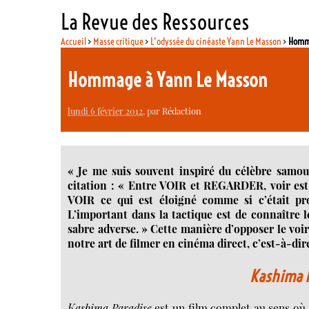
La Revue des Ressources
Accueil
>
Masse critique
>
L’odyssée du cinéaste Yann Le Masson
>
Homma
Hommage à Yann Le Masson
lundi 6 février 2012
, par
Rédaction
« Je me suis souvent inspiré du célèbre samou
citation : « Entre VOIR et REGARDER, voir est 
VOIR ce qui est éloigné comme si c’était pr
L’important dans la tactique est de connaît
sabre adverse. » Cette manière d’opposer le voir
notre art de filmer en cinéma direct, c’est-à-dir
Kashima 
Kashima Paradise
est un film complet au sens où 