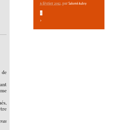
6 février 2012
, par
Salomé Aubry
<
>
s de
tant
omme
ués,
être
eras