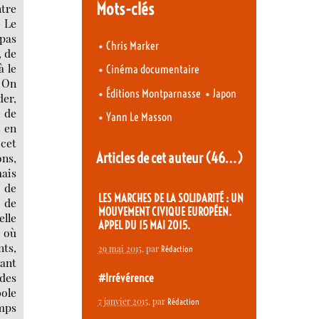
Mots-clés
ntre
. Le
 pas
•
Chris Marker
, de
à le
•
Cinéma documentaire
 On
•
•
Éditions Montparnasse
Japon
der,
e de
•
Yann Le Masson
s en
 cet
Articles de cet auteur
(46…)
ons,
mais
e de
LES MARCHES DE LA SOLIDARITÉ : UN
e de
MOUVEMENT CIVIQUE EUROPÉEN.
elle
APPEL DU 15 MAI 2015.
, où
nts,
29 mai 2015
, par
Rédaction
nant
 des
#Irrévérence
bole
7 janvier 2015
, par
Rédaction
emps