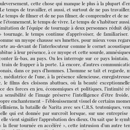
bouleversement, cette chose qui manque le plus à la plupart d’e
 Le temps de travailler, et aussi, et surtout de ne pas travailler
. Le temps de filmer et de ne pas filmer, de comprendre et de ne
 l’étonnement, le temps de vivre. Le temps de s’habituer aussi
 limitation de l’équipe de tournage à deux personnes réduit déj
tournage, le temps continue d’apprivoiser, de familiariser.
l comme un myope chausse ses lunettes, pour mieux vous regar
orte au-devant de l’interlocuteur comme le cornet acoustiqu
bitue à leur présence, à ce myope et cette sourde, amnésique
conter là-bas, au pays. On les interroge sur ce pays lointain,
n train de frapper à la porte. Là encore, d’autres communicati
aponais, dans ce pays d’hommes. L’homme se tait et regarde, 
, médiatrice de l’une, à la présence silencieuse, enregistreus
e
, le films des cloisons abattues, où la beauté exceptionnell
ce des forces en jeu, économiques et politiques, l’intimité ré
sensibilité de l’image préserve l’intelligence d’être froide
 propre enchantement – l’éblouissement visuel de certains mome
elliniens, la bataille de Narita avec ses C.R.S. teutoniques, ve
celle qui est donnée par surcroît lorsque, sur une entreprise
lle vient signifier l’approbation des dieux. On sait que le sym
 la fleur tournée en accéléré », cette intrusion d’un autre t