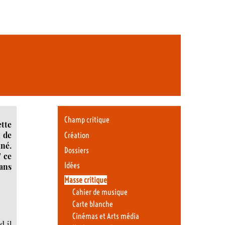
Champ critique
tte
t de
Création
né.
Dossiers
 ce
Idées
dans
Masse critique
Cahier de musique
Carte blanche
Cinémas et Arts média
d il