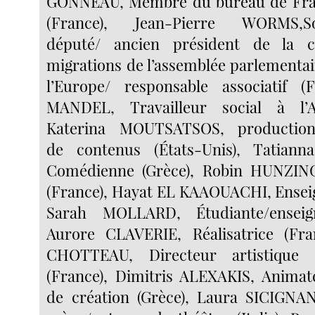
GONNEAU, Membre du bureau de Franc
(France), Jean-Pierre WORMS,Soc
député/ ancien président de la 
migrations de l’assemblée parlementai
l’Europe/ responsable associatif (
MANDEL, Travailleur social à l’A
Katerina MOUTSATSOS, production
de contenus (États-Unis), Tatian
Comédienne (Grèce), Robin HUNZING
(France), Hayat EL KAAOUACHI, Enseig
Sarah MOLLARD, Étudiante/enseign
Aurore CLAVERIE, Réalisatrice (Fra
CHOTTEAU, Directeur artistique
(France), Dimitris ALEXAKIS, Animat
de création (Grèce), Laura SICIGNA