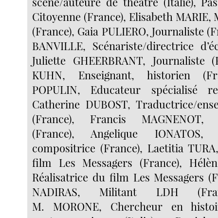
scène/auteure de théâtre (Italie), P
Citoyenne (France), Elisabeth MARIE, 
(France), Gaia PULIERO, Journaliste (
BANVILLE, Scénariste/directrice d’éc
Juliette GHEERBRANT, Journaliste (
KUHN, Enseignant, historien (Fr
POPULIN, Educateur spécialisé ret
Catherine DUBOST, Traductrice/ens
(France), Francis MAGNENOT, Ci
(France), Angelique IONATOS,
compositrice (France), Laetitia TURA,
film Les Messagers (France), Hél
Réalisatrice du film Les Messagers (F
NADIRAS, Militant LDH (Fran
M. MORONE, Chercheur en histoir