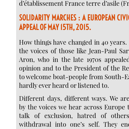
d’établissement France terre d’asile (F
SOLIDARITY MARCHES : A EUROPEAN CIV
APPEAL OF MAY 15TH, 2015.
How things have changed in 40 years.
the voices of those like Jean-Paul S
Aron, who in the late 1970s appeale
opinion and to the President of the R
to welcome boat-people from South-Ea
hardly ever heard or listened to.
Different days, different ways. We ar
by the voices we hear across Europe 
talk of exclusion, hatred of othe
withdrawal into one’s self. They en