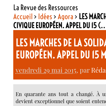
La Revue des Ressources
Accueil
>
Idées
>
Agora
>
LES MARCH
CIVIQUE EUROPÉEN. APPEL DU 15 (
LES MARCHES DE LA SOLI
EUROPÉEN. APPEL DU 15 M
vendredi 29 mai 2015
, par
Réda
En quarante ans tout a changé. À un
devient exceptionnel que soient enten