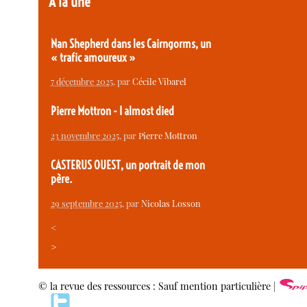
À la une
Nan Shepherd dans les Cairngorms, un
« trafic amoureux »
7 décembre 2025
, par
Cécile Vibarel
Pierre Mottron - I almost died
23 novembre 2025
, par
Pierre Mottron
CASTERUS OUEST, un portrait de mon
père.
29 septembre 2025
, par
Nicolas Losson
<
>
© la revue des ressources : Sauf mention particulière |