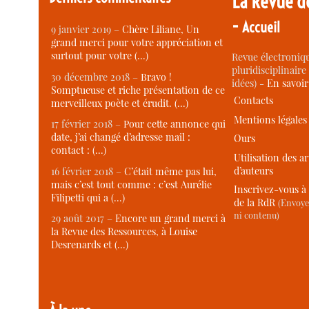
La Revue d
-
Accueil
9 janvier 2019 –
Chère Liliane, Un
grand merci pour votre appréciation et
surtout pour votre (…)
Revue électroniqu
pluridisciplinaire 
30 décembre 2018 –
Bravo !
idées) -
En savoi
Somptueuse et riche présentation de ce
Contacts
merveilleux poète et érudit. (…)
Mentions légales
17 février 2018 –
Pour cette annonce qui
date, j’ai changé d’adresse mail :
Ours
contact : (…)
Utilisation des ar
d’auteurs
16 février 2018 –
C’était même pas lui,
mais c’est tout comme : c’est Aurélie
Inscrivez-vous à 
Filipetti qui a (…)
de la RdR
(Envoye
ni contenu)
29 août 2017 –
Encore un grand merci à
la Revue des Ressources, à Louise
Desrenards et (…)