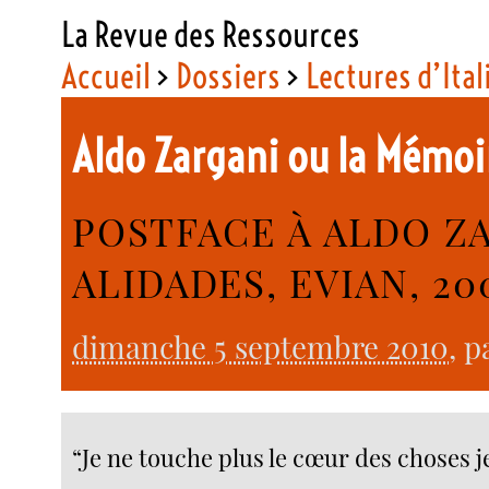
La Revue des Ressources
Accueil
>
Dossiers
>
Lectures d’Ital
Aldo Zargani ou la Mémoi
POSTFACE À ALDO ZA
ALIDADES, EVIAN, 20
dimanche 5 septembre 2010
, 
“Je ne touche plus le cœur des choses je 