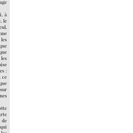
sage
i, à
, le
eul,
onne
 les
 que
 que
les
aise
es :
t ce
aque
 sur
ines
otte
arte
s de
 qui
 les