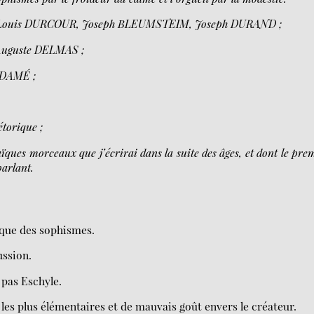
 Louis DURCOUR, Joseph BLEUMSTEIM, Joseph DURAND ;
Auguste DELMAS ;
c DAMÉ ;
torique ;
saïques morceaux que j’écrirai dans la suite des âges, et dont le pre
arlant.
 que des sophismes.
ussion.
 pas Eschyle.
es plus élémentaires et de mauvais goût envers le créateur.