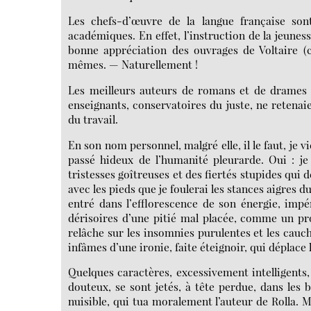
Les chefs-d’œuvre de la langue française sont
académiques. En effet, l’instruction de la jeunes
bonne appréciation des ouvrages de Voltaire (c
mêmes. — Naturellement !
Les meilleurs auteurs de romans et de drames d
enseignants, conservatoires du juste, ne retenaie
du travail.
En son nom personnel, malgré elle, il le faut, je v
passé hideux de l’humanité pleurarde. Oui : je
tristesses goîtreuses et des fiertés stupides qui
avec les pieds que je foulerai les stances aigres d
entré dans l’efflorescence de son énergie, impé
dérisoires d’une pitié mal placée, comme un pro
relâche sur les insomnies purulentes et les cauche
infâmes d’une ironie, faite éteignoir, qui déplace 
Quelques caractères, excessivement intelligents, 
douteux, se sont jetés, à tête perdue, dans les b
nuisible, qui tua moralement l’auteur de Rolla. M