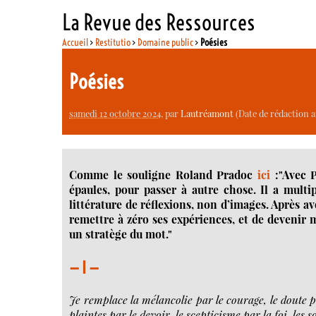
La Revue des Ressources
Accueil
>
Restitutio
>
Domaine public
>
Poésies
Poésies
samedi 12 octobre 2024
, par
Lautréamont
(Date de rédaction an
Comme le souligne Roland Pradoc
ici
:"Avec P
épaules, pour passer à autre chose. Il a multip
littérature de réflexions, non d’images. Après av
remettre à zéro ses expériences, et de devenir 
un stratège du mot."
— I —
Je remplace la mélancolie par le courage, le doute pa
plaintes par le devoir, le scepticisme par la foi, les