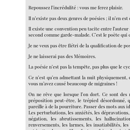
Repoussez l’incrédulité : vous me ferez plaisir.
Il n’existe pas deux genres de poésies ; il n’en est
Il existe une convention peu tacite entre l’auteur e
second comme garde-malade. C’est le poète qui co
Je ne veux pas être flétri de la qualification de po
Je ne laisserai pas des Mémoires.
La poésie n’est pas la tempête, pas plus que le cyc
Ce n’est qu’en admettant la nuit physiquement, 
vous m’avez causé beaucoup de migraines !
On ne rêve que lorsque l’on dort. Ce sont des 
préposition peut-être, le trépied désordonné, 
pareille à de la pourriture. Passer des mots aux idé
Les perturbations, les anxiétés, les dépravations,
négation, les abrutissements, les hallucinati
renversements, les larmes, les insatiabilités, le