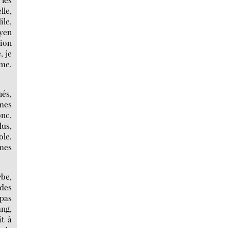
lle,
ile,
oyen
tion
, je
rme,
nés,
ômes
nc,
dus,
ole.
 mes
rbe,
 des
 pas
ang,
it à