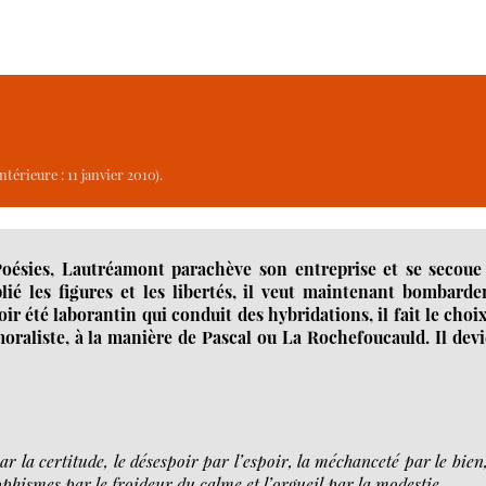
térieure : 11 janvier 2010).
oésies, Lautréamont parachève son entreprise et se secoue 
lié les figures et les libertés, il veut maintenant bombarde
oir été laborantin qui conduit des hybridations, il fait le choi
moraliste, à la manière de Pascal ou La Rochefoucauld. Il dev
r la certitude, le désespoir par l’espoir, la méchanceté par le bien,
 sophismes par le froideur du calme et l’orgueil par la modestie.