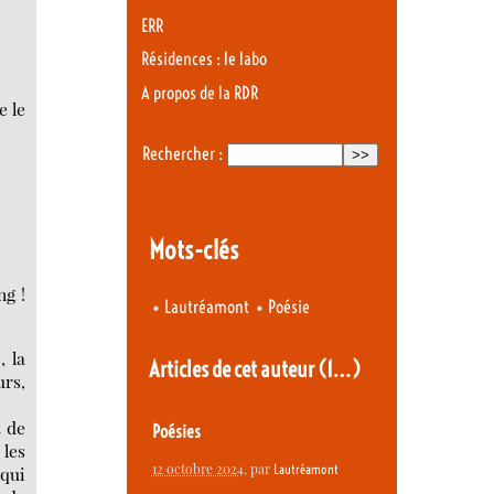
ERR
Résidences : le labo
A propos de la RDR
e le
Rechercher :
Mots-clés
ng !
•
•
Lautréamont
Poésie
, la
Articles de cet auteur
(1…)
urs,
t de
Poésies
les
12 octobre 2024
, par
Lautréamont
 qui