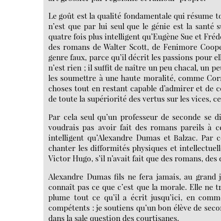
Le goût est la qualité fondamentale qui résume tout
n’est que par lui seul que le génie est la santé 
quatre fois plus intelligent qu’Eugène Sue et Fré
des romans de Walter Scott, de Fenimore Cooper
genre faux, parce qu’il décrit les passions pour 
n’est rien ; il suffit de naître un peu chacal, un
les soumettre à une haute moralité, comme Cornei
choses tout en restant capable d’admirer et de c
de toute la supériorité des vertus sur les vices, ce
Par cela seul qu’un professeur de seconde se di
voudrais pas avoir fait des romans pareils à c
intelligent qu’Alexandre Dumas et Balzac. Par c
chanter les difformités physiques et intellectuelle
Victor Hugo, s’il n’avait fait que des romans, des 
Alexandre Dumas fils ne fera jamais, au grand j
connaît pas ce que c’est que la morale. Elle ne tra
plume tout ce qu’il a écrit jusqu’ici, en com
compétents : je soutiens qu’un bon élève de sec
dans la sale question des courtisanes.