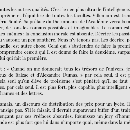
es les autres qualités. C’est le nec plus ultra de l’intelligence
suprême et l’équilibre de toutes les facultés. Villemain est tre
déric Soulié. Sa préface du Dictionnaire de l’Académie verra la 
, de tous les romans possibles et imaginables. Le roman es
elles-mêmes : la conclusion morale est absente. Décrire les pass
 peu vautour, un peu panthère. Nous n’y tenons pas. Les décrire, 
lle, est autre chose. Celui qui s’abstiendra de faire la prem
omprendre ceux à qui il est donné de faire la deuxième, surpa
lui qui fait la première.
t : « Quand on me donnerait tous les trésors de l’univers, j
eux de Balzac et d’Alexandre Dumas, » par cela seul, il est 
ela seul qu’un élève de troisième s’est pénétré qu’il ne faut
s, par cela seul, il est plus fort, plus capable, plus intelligent
drames et des lettres.
amais, un discours de distribution des prix pour un lycée. I
nsige pas. S’il le faisait, il devrait auparavant biffer d’un trai
mençant par ses Préfaces absurdes. Réunissez un jury d’hom
onde est plus fort que lui dans n’importe quoi, même dans la 