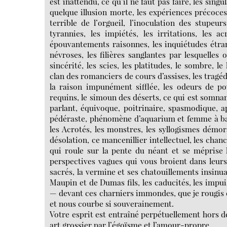
est inattendu, ce qu’il ne faut pas faire, les si
quelque illusion morte, les expériences précoce
terrible de l’orgueil, l’inoculation des stupeur
tyrannies, les impiétés, les irritations, les a
épouvantements raisonnes, les inquiétudes étrang
névroses, les filières sanglantes par lesquelles 
sincérité, les scies, les platitudes, le sombre, l
clan des romanciers de cours d’assises, les tragé
la raison impunément sifflée, les odeurs de poul
requins, le simoun des déserts, ce qui est somn
parlant, équivoque, poitrinaire, spasmodique, 
pédéraste, phénomène d’aquarium et femme à barb
les Acrotés, les monstres, les syllogismes démora
désolation, ce mancenillier intellectuel, les chan
qui roule sur la pente du néant et se méprise 
perspectives vagues qui vous broient dans leurs
sacrés, la vermine et ses chatouillements insinu
Maupin et de Dumas fils, les caducités, les impui
— devant ces charniers immondes, que je rougis 
et nous courbe si souverainement.
Votre esprit est entraîné perpétuellement hors de
art grossier par l’égoïsme et l’amour-propre.