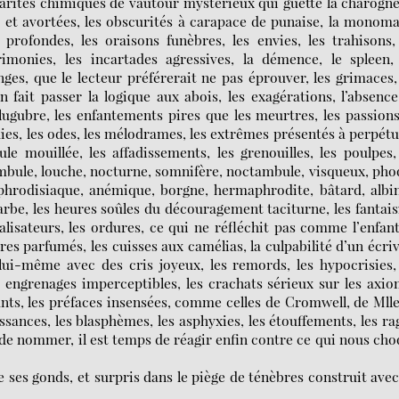
ngularités chimiques de vautour mystérieux qui guette la charogn
s et avortées, les obscurités à carapace de punaise, la monom
s profondes, les oraisons funèbres, les envies, les trahisons,
crimonies, les incartades agressives, la démence, le spleen,
es, que le lecteur préférerait ne pas éprouver, les grimaces,
on fait passer la logique aux abois, les exagérations, l’absenc
e lugubre, les enfantements pires que les meurtres, les passions
dies, les odes, les mélodrames, les extrêmes présentés à perpétu
e mouillée, les affadissements, les grenouilles, les poulpes,
ambule, louche, nocturne, somnifère, noctambule, visqueux, ph
aphrodisiaque, anémique, borgne, hermaphrodite, bâtard, albi
e, les heures soûles du découragement taciturne, les fantais
lisateurs, les ordures, ce qui ne réfléchit pas comme l’enfant
cres parfumés, les cuisses aux camélias, la culpabilité d’un écri
lui-même avec des cris joyeux, les remords, les hypocrisies,
 engrenages imperceptibles, les crachats sérieux sur les axi
ants, les préfaces insensées, comme celles de Cromwell, de Mll
ssances, les blasphèmes, les asphyxies, les étouffements, les ra
de nommer, il est temps de réagir enfin contre ce qui nous ch
 ses gonds, et surpris dans le piège de ténèbres construit ave