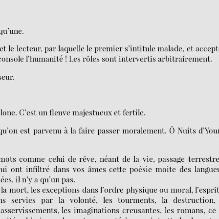
 qu’une.
t le lecteur, par laquelle le premier s’intitule malade, et accept
nsole l’humanité ! Les rôles sont intervertis arbitrairement.
seur.
lone. C’est un fleuve majestueux et fertile.
qu’on est parvenu à la faire passer moralement. Ô Nuits d’You
mots comme celui de rêve, néant de la vie, passage terrestre
qui ont infiltré dans vos âmes cette poésie moite des langue
es, il n’y a qu’un pas.
 la mort, les exceptions dans l’ordre physique ou moral, l’espri
ons servies par la volonté, les tourments, la destruction, 
s asservissements, les imaginations creusantes, les romans, ce