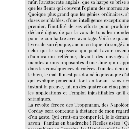
mûr, l’aristocrate anglais, que sa harpe se brise
que les fleurs qui couvent l’opium des mornes a
Quoique plus grand que les génies ordinaires, s’
doses semblables, d’une intelligence exceptionnel
premier, l’inutilité de ses efforts pour produire
déclaré digne, de par la voix de tous les mondes
pour le combattre avec avantage. Voilà ce qu’aucu
livres de son époque, aucun critique n’a songé à m
celui qui le surpassera qui peut l’avoir inven
d’admiration réfléchie, devant des ouvrages é
manifestations imposantes d’une âme qui n’appa
dans les conséquences dernières d’un des deux m
le bien, le mal. Il n’est pas donné à quiconque d’
qui explique pourquoi, tout en louant, sans arr
instant la preuve, lui, un des quatre ou cinq phar
les applications et l’emploi injustifiables qu’i
sataniques.
La révolte féroce des Troppmann, des Napoléon 
Corday sera contenue à distance de mon regard sé
d’un geste. Qui croit-on tromper ici, je le deman
savon ! Pantins en baudruche ! Ficelles usées ! Qu
ressemblent au Corsaire, les Méphistophélès, les We