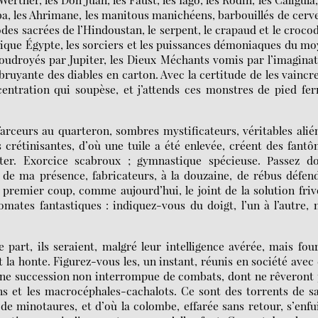
mba, les Ahrimane, les manitous manichéens, barbouillés de cerve
des sacrées de l’Hindoustan, le serpent, le crapaud et le crocod
tique Égypte, les sorciers et les puissances démoniaques du m
foudroyés par Jupiter, les Dieux Méchants vomis par l’imagina
bruyante des diables en carton. Avec la certitude de les vaincre
ncentration qui soupèse, et j’attends ces monstres de pied fe
 farceurs au quarteron, sombres mystificateurs, véritables alié
 crétinisantes, d’où une tuile a été enlevée, créent des fant
ter. Exorcice scabroux ; gymnastique spécieuse. Passez do
s de ma présence, fabricateurs, à la douzaine, de rébus défen
 premier coup, comme aujourd’hui, le joint de la solution friv
mates fantastiques : indiquez-vous du doigt, l’un à l’autre,
ue part, ils seraient, malgré leur intelligence avérée, mais fou
nt la honte. Figurez-vous les, un instant, réunis en société avec
 une succession non interrompue de combats, dont ne rêveront
ins et les macrocéphales-cachalots. Ce sont des torrents de s
de minotaures, et d’où la colombe, effarée sans retour, s’enfu