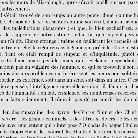
 sous les murs de Missolonghi, après n’avoir cueilli sur son pas
néantissements.
il s’était trouvé de son temps un autre poète, doué, comme lu
le, et capable de se présenter comme son rival, il aurait avoué
 des malédictions disparates ; et que, le bien exclusif est, s
, de s’approprier notre estime. Le fait fut qu’il n’y eut pers
n n’a dit. Chose étrange ! même en feuilletant les recueils et
ettre en relief le rigoureux syllogisme qui précède. Et ce n’est
té. Tant on était rempli de stupeur et d’inquiétude, plutôt
crits d’une main perfide, mais qui révélaient, cependant, 
rtient pas au vulgaire des hommes, et qui se trouvait à son 
oins obscurs problèmes qui intéressent les cœurs non-solitair
aborder les extrêmes, soit dans un sens, soit dans un autre. C’es
ière-pensée, l’intelligence merveilleuse dont il dénote à ch
es de l’humanité, l’on fait, en silence, ses nombreuses réserves
l en a faits sciemment. Il n’aurait pas dû parcourir les doma
Ier, des Papavoine, des Byron, des Victor Noir et des Charl
vère. Ces grands criminels, à des titres si divers, je les éc
de avec une lenteur qui s’interpose ? O dadas de bagne ! Bulle
’ils s’approchent, les Konrad, les Manfred, les Lara, les marins
rther, les Don Juan, les Faust, les Iago, les Rodin, les Caligula,