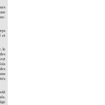
urs
 une
eux-
orps
é et
, le
 des
’est
fois
udes
sans
ptés
goût
ais,
’âge