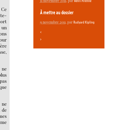
11 novembre 2011
, par
Henri Pirenne
. Ce
À mettre au dossier
nte-
mort
9 novembre 2011
, par
Rudyard Kipling
t un
<
ions
pour
>
ière
sse,
e ne
plus
 pas
 que
l ne
t de
mes
même