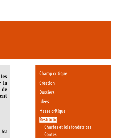
Champ critique
les
r la
Création
x de
Dossiers
ient
Idées
Masse critique
Restitutio
Chartes et lois fondatrices
 les
Contes