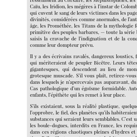
Caïu, les Iridion, les mégères à l’instar de Colo
qui cuvent le sang de leurs victimes dans les pago
divinités, considérées comme anormales, de l’an
âge, les Prométhée, les Titans de la mythologie 
primitive des peuples barbares, — toute la série 
saisis la cravache de l’indignation et de la co
comme leur dompteur prévu.
Il y a des écrivains ravalés, dangereux loustics,
qui mériteraient de peupler Bicêtre. Leurs têtes
gigantesques, qui descendent au lieu de mon
grotesque muscade. S’il vous plaît, retirez-vou
dans lesquels je n’apercevais pas auparavant, du
Cas pathologique d’un égoïsme formidable. Auto
enfants, l’épithète qui les remet à leur place.
S’ils existaient, sous la réalité plastique, quelq
l’opprobre, le fiel, des planètes qu’ils habiteraie
substances qui seraient leurs semblables. C’est
les boule-dogues, interdits en France, les requ
dans ces régions chaotiques pleines d’hydres et 