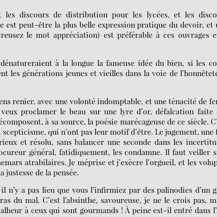
 les discours de distribution pour les lycées, et les disco
se est peut-être la plus belle expression pratique du devoir, et
reusez le mot appréciation) est préférable à ces ouvrages 
énatureraient à la longue la fameuse idée du bien, si les c
nt les générations jeunes et vieilles dans la voie de l’honnêtet
iens renier, avec une volonté indomptable, et une ténacité de fer
 veux proclamer le beau sur une lyre d’or, défalcation faite
 décomposent, à sa source, la poésie marécageuse de ce siècle. C
u scepticisme, qui n’ont pas leur motif d’être. Le jugement, une 
rieux et résolu, sans balancer une seconde dans les incertit
cureur général, fatidiquement, les condamne. Il faut veiller 
mars atrabilaires. Je méprise et j’exècre l’orgueil, et les volu
la justesse de la pensée.
il n’y a pas lieu que vous l’infirmiez par des palinodies d’un 
ras du mal. C’est l’absinthe, savoureuse, je ne le crois pas, m
alheur à ceux qui sont gourmands ! À peine est-il entré dans l