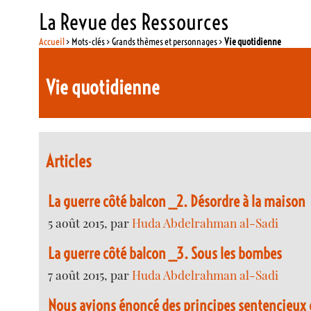
La Revue des Ressources
Accueil
> Mots-clés > Grands thèmes et personnages >
Vie quotidienne
Vie quotidienne
Articles
La guerre côté balcon _2. Désordre à la maison
5 août 2015, par
Huda Abdelrahman al-Sadi
La guerre côté balcon _3. Sous les bombes
7 août 2015, par
Huda Abdelrahman al-Sadi
Nous avions énoncé des principes sentencieux 