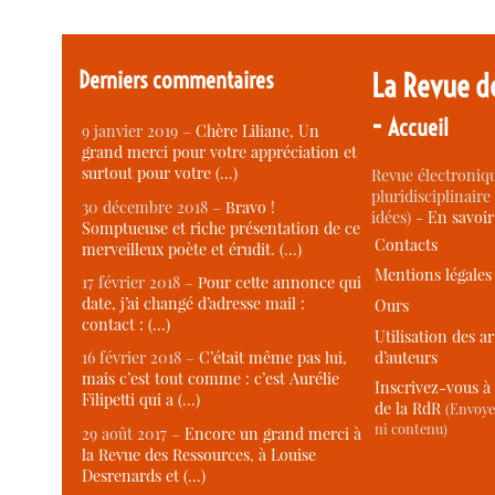
Derniers commentaires
La Revue d
-
Accueil
9 janvier 2019 –
Chère Liliane, Un
grand merci pour votre appréciation et
surtout pour votre (…)
Revue électroniqu
pluridisciplinaire 
30 décembre 2018 –
Bravo !
idées) -
En savoi
Somptueuse et riche présentation de ce
Contacts
merveilleux poète et érudit. (…)
Mentions légales
17 février 2018 –
Pour cette annonce qui
date, j’ai changé d’adresse mail :
Ours
contact : (…)
Utilisation des ar
d’auteurs
16 février 2018 –
C’était même pas lui,
mais c’est tout comme : c’est Aurélie
Inscrivez-vous à 
Filipetti qui a (…)
de la RdR
(Envoye
ni contenu)
29 août 2017 –
Encore un grand merci à
la Revue des Ressources, à Louise
Desrenards et (…)