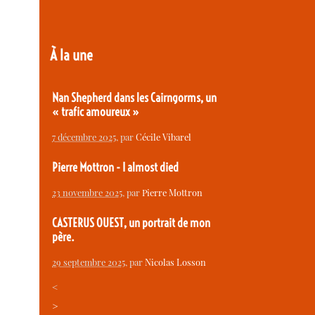
À la une
Nan Shepherd dans les Cairngorms, un
« trafic amoureux »
7 décembre 2025
, par
Cécile Vibarel
Pierre Mottron - I almost died
23 novembre 2025
, par
Pierre Mottron
CASTERUS OUEST, un portrait de mon
père.
29 septembre 2025
, par
Nicolas Losson
<
>