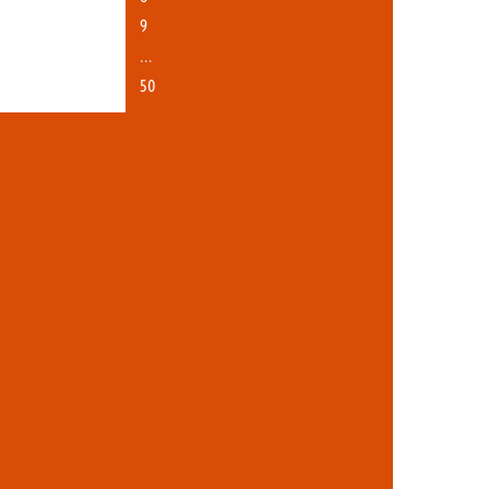
9
…
50