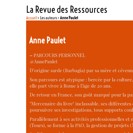
La Revue des Ressources
Accueil
> Les auteurs >
Anne Paulet
Anne Paulet
–
PARCOURS PERSONNEL
@AnnePaulet
D’origine sarde (Barbagia) par sa mère et cévenn
Son parcours est atypique : bercée par la culture, 
elle part vivre à Rome à l’âge de 20 ans.
De retour en France, son goût marqué pour la par
"Mercenaire du livre" inclassable, ses différentes c
poursuivre ses investigations, tous supports con
Parallèlement à ses activités professionnelles et 
(Tours), se forme à la PAO, la gestion de projets 