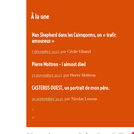
À la une
Nan Shepherd dans les Cairngorms, un « trafic
amoureux »
7 décembre 2025
, par
Cécile Vibarel
Pierre Mottron - I almost died
23 novembre 2025
, par
Pierre Mottron
CASTERUS OUEST, un portrait de mon père.
29 septembre 2025
, par
Nicolas Losson
<
>