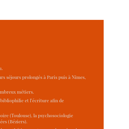
1.
ieurs séjours prolongés à Paris puis à Nîmes,
nombreux métiers.
bibliophilie et l’écriture afin de
toire (Toulouse), la psychosociologie
ées (Béziers).