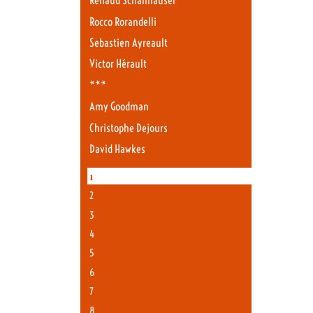
Renaud Schaffhauser
Rocco Rorandelli
Sebastien Ayreault
Victor Hérault
***
Amy Goodman
Christophe Dejours
David Hawkes
1
2
3
4
5
6
7
8