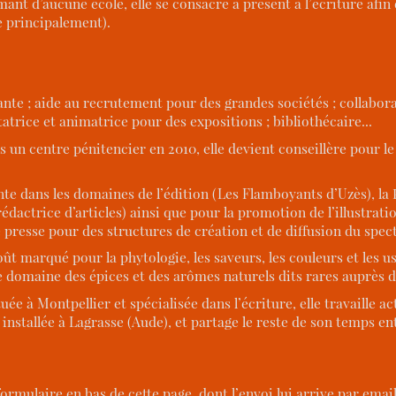
mant d’aucune école, elle se consacre à présent à l’écriture afi
e principalement).
ante ; aide au recrutement pour des grandes sociétés ; collabor
sentatrice et animatrice pour des expositions ; bibliothécaire...
un centre pénitencier en 2010, elle devient conseillère pour le
nte dans les domaines de l’édition (Les Flamboyants d’Uzès), la
dactrice d’articles) ainsi que pour la promotion de l’illustrati
presse pour des structures de création et de diffusion du spect
oût marqué pour la phytologie, les saveurs, les couleurs et les us
 domaine des épices et des arômes naturels dits rares auprès de
uée à Montpellier et spécialisée dans l’écriture, elle travaille
stallée à Lagrasse (Aude), et partage le reste de son temps entr
ormulaire en bas de cette page, dont l’envoi lui arrive par email