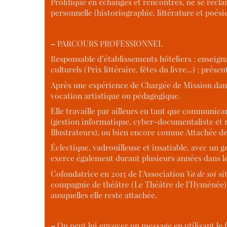
Prolifique en échanges et rencontres, ne se récla
personnelle (historiographie, littérature et poési
–
PARCOURS PROFESSIONNEL
Responsable d’établissements hôteliers ; enseign
culturels (Prix littéraire, fêtes du livre...) ; pré
Après une expérience de Chargée de Mission dans 
vocation artistique ou pédagogique.
Elle travaille par ailleurs en tant que communica
(gestion informatique, cyber-documentaliste et ré
Illustrateurs), ou bien encore comme Attachée de 
Éclectique, vadrouilleuse et insatiable, avec un g
exerce également durant plusieurs années dans le
Cofondatrice en 2015 de l’Association
Va de soi
sit
compagnie de théâtre (Le Théâtre de l’Hyménée) in
auxquelles elle reste attachée.
–
On peut lui envoyer un message en utilisant le f