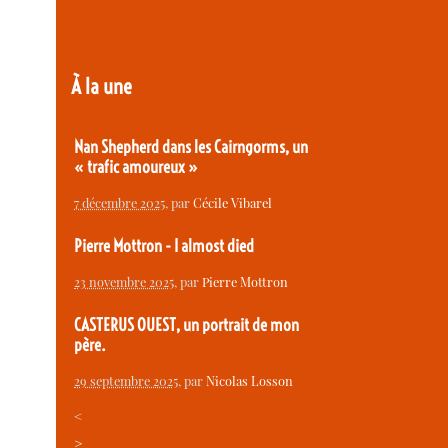
À la une
Nan Shepherd dans les Cairngorms, un
« trafic amoureux »
7 décembre 2025
, par
Cécile Vibarel
Pierre Mottron - I almost died
23 novembre 2025
, par
Pierre Mottron
CASTERUS OUEST, un portrait de mon
père.
29 septembre 2025
, par
Nicolas Losson
<
>