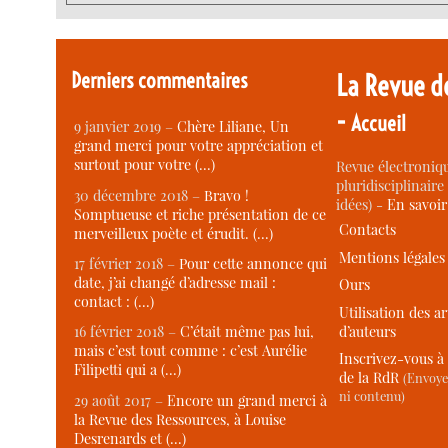
Derniers commentaires
La Revue d
-
Accueil
9 janvier 2019 –
Chère Liliane, Un
grand merci pour votre appréciation et
surtout pour votre (…)
Revue électroniqu
pluridisciplinaire 
30 décembre 2018 –
Bravo !
idées) -
En savoi
Somptueuse et riche présentation de ce
Contacts
merveilleux poète et érudit. (…)
Mentions légales
17 février 2018 –
Pour cette annonce qui
date, j’ai changé d’adresse mail :
Ours
contact : (…)
Utilisation des ar
d’auteurs
16 février 2018 –
C’était même pas lui,
mais c’est tout comme : c’est Aurélie
Inscrivez-vous à 
Filipetti qui a (…)
de la RdR
(Envoye
ni contenu)
29 août 2017 –
Encore un grand merci à
la Revue des Ressources, à Louise
Desrenards et (…)