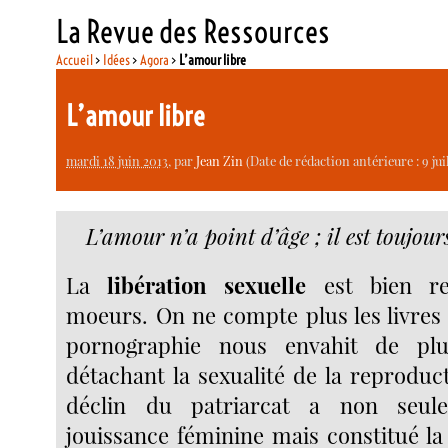
La Revue des Ressources
Accueil
>
Idées
>
Agora
>
L’amour libre
L’amour libre
mardi 18 juin 2013
, par
Jean Zin
(Date de rédaction antérieure : 9 juil
L’amour n’a point d’âge ; il est toujour
La
libération sexuelle
est bien re
moeurs. On ne compte plus les livres s
pornographie nous envahit de pl
détachant la sexualité de la reproduct
déclin du patriarcat a non seule
jouissance féminine mais constitué la 