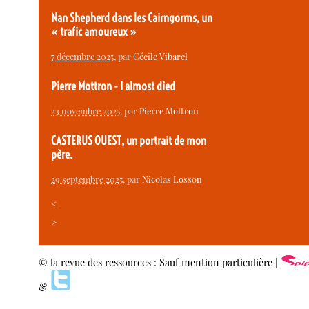
Nan Shepherd dans les Cairngorms, un
« trafic amoureux »
7 décembre 2025
, par
Cécile Vibarel
Pierre Mottron - I almost died
23 novembre 2025
, par
Pierre Mottron
CASTERUS OUEST, un portrait de mon
père.
29 septembre 2025
, par
Nicolas Losson
<
>
© la revue des ressources : Sauf mention particulière |
&