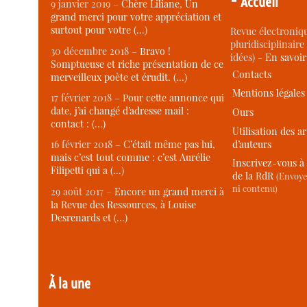
Accueil
9 janvier 2019 –
Chère Liliane, Un
grand merci pour votre appréciation et
surtout pour votre (…)
Revue électroniqu
pluridisciplinaire 
30 décembre 2018 –
Bravo !
idées) -
En savoi
Somptueuse et riche présentation de ce
Contacts
merveilleux poète et érudit. (…)
Mentions légales
17 février 2018 –
Pour cette annonce qui
date, j’ai changé d’adresse mail :
Ours
contact : (…)
Utilisation des ar
d’auteurs
16 février 2018 –
C’était même pas lui,
mais c’est tout comme : c’est Aurélie
Inscrivez-vous à 
Filipetti qui a (…)
de la RdR
(Envoye
ni contenu)
29 août 2017 –
Encore un grand merci à
la Revue des Ressources, à Louise
Desrenards et (…)
À la une