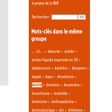
A propos de la RDR
Rechercher :
Mots-clés dans le même
groupe
•
•
•
... Ici...
Absurde
Acédie
•
Action Figurée imprimée en 3D
•
•
•
Adolescence
Adultère
Aéroports
•
•
•
Agapè
Agon
Alcoolisme
•
•
•
Amitié
Amnésie
Anamnèse
•
•
Anarchisme
Androïde
•
•
Animisme
AnthropoScène
•
•
•
Antiscolastique
Art
Athéisme