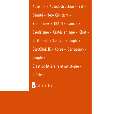
•
•
•
Autisme
Autodestruction
Bal
•
•
Beauté
Book Criticism
•
•
•
Brahmanes
BRAIN
Cancer
•
•
•
Caodaïsme
Cartésianisme
Chat
•
•
•
Châtiment
Conteur
Copie
•
•
•
CorpORALITÉ
Corps
Corruption
•
Couple
•
Création littéraire et artistique
•
Créole
1
2
3
4
5
6
7