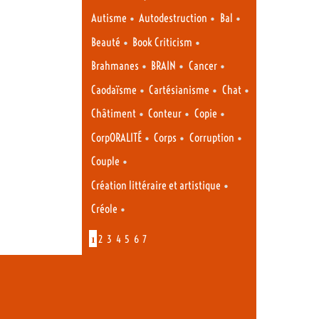
•
•
•
Autisme
Autodestruction
Bal
•
•
Beauté
Book Criticism
•
•
•
Brahmanes
BRAIN
Cancer
•
•
•
Caodaïsme
Cartésianisme
Chat
•
•
•
Châtiment
Conteur
Copie
•
•
•
CorpORALITÉ
Corps
Corruption
•
Couple
•
Création littéraire et artistique
•
Créole
1
2
3
4
5
6
7