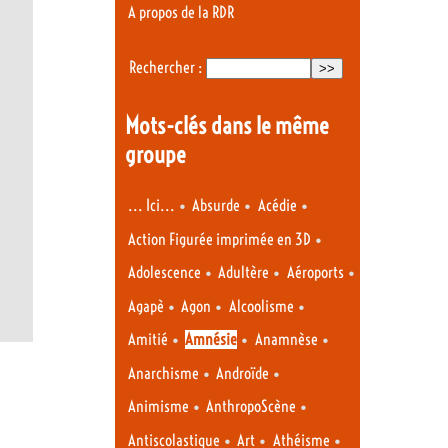
A propos de la RDR
Rechercher :
Mots-clés dans le même
groupe
•
•
•
... Ici...
Absurde
Acédie
•
Action Figurée imprimée en 3D
•
•
•
Adolescence
Adultère
Aéroports
•
•
•
Agapè
Agon
Alcoolisme
•
•
•
Amitié
Amnésie
Anamnèse
•
•
Anarchisme
Androïde
•
•
Animisme
AnthropoScène
•
•
•
Antiscolastique
Art
Athéisme