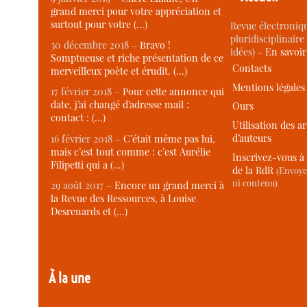
grand merci pour votre appréciation et
surtout pour votre (…)
Revue électroniqu
pluridisciplinaire 
30 décembre 2018 –
Bravo !
idées) -
En savoi
Somptueuse et riche présentation de ce
Contacts
merveilleux poète et érudit. (…)
Mentions légales
17 février 2018 –
Pour cette annonce qui
date, j’ai changé d’adresse mail :
Ours
contact : (…)
Utilisation des ar
d’auteurs
16 février 2018 –
C’était même pas lui,
mais c’est tout comme : c’est Aurélie
Inscrivez-vous à 
Filipetti qui a (…)
de la RdR
(Envoye
ni contenu)
29 août 2017 –
Encore un grand merci à
la Revue des Ressources, à Louise
Desrenards et (…)
À la une