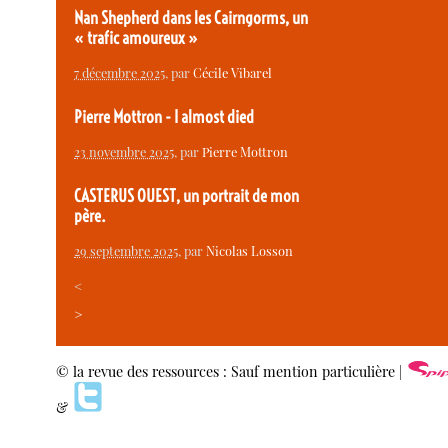
Nan Shepherd dans les Cairngorms, un
« trafic amoureux »
7 décembre 2025
, par
Cécile Vibarel
Pierre Mottron - I almost died
23 novembre 2025
, par
Pierre Mottron
CASTERUS OUEST, un portrait de mon
père.
29 septembre 2025
, par
Nicolas Losson
<
>
© la revue des ressources : Sauf mention particulière |
&