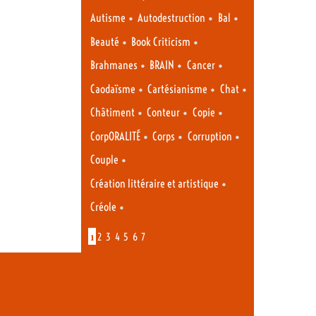
•
•
•
Autisme
Autodestruction
Bal
•
•
Beauté
Book Criticism
•
•
•
Brahmanes
BRAIN
Cancer
•
•
•
Caodaïsme
Cartésianisme
Chat
•
•
•
Châtiment
Conteur
Copie
•
•
•
CorpORALITÉ
Corps
Corruption
•
Couple
•
Création littéraire et artistique
•
Créole
1
2
3
4
5
6
7