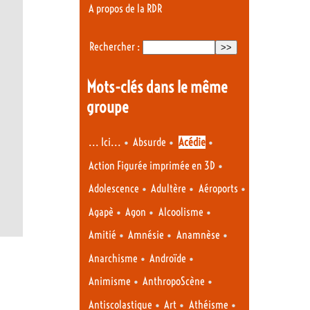
A propos de la RDR
Rechercher :
Mots-clés dans le même
groupe
•
•
•
... Ici...
Absurde
Acédie
•
Action Figurée imprimée en 3D
•
•
•
Adolescence
Adultère
Aéroports
•
•
•
Agapè
Agon
Alcoolisme
•
•
•
Amitié
Amnésie
Anamnèse
•
•
Anarchisme
Androïde
•
•
Animisme
AnthropoScène
•
•
•
Antiscolastique
Art
Athéisme