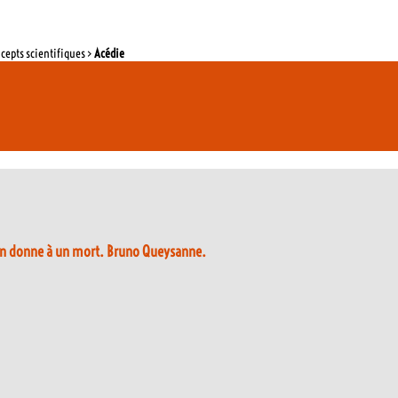
ncepts scientifiques >
Acédie
’on donne à un mort. Bruno Queysanne.