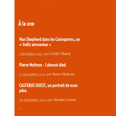
À la une
Nan Shepherd dans les Cairngorms, un
« trafic amoureux »
7 décembre 2025
, par
Cécile Vibarel
Pierre Mottron - I almost died
23 novembre 2025
, par
Pierre Mottron
CASTERUS OUEST, un portrait de mon
père.
29 septembre 2025
, par
Nicolas Losson
<