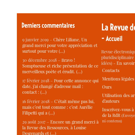
Derniers commentaires
La Revue d
-
Accueil
9 janvier 2019 –
Chère Liliane, Un
grand merci pour votre appréciation et
surtout pour votre (…)
Revue électroniqu
pluridisciplinaire 
30 décembre 2018 –
Bravo !
idées) -
En savoi
Somptueuse et riche présentation de ce
Contacts
merveilleux poète et érudit. (…)
Mentions légales
17 février 2018 –
Pour cette annonce qui
date, j’ai changé d’adresse mail :
Ours
contact : (…)
Utilisation des ar
d’auteurs
16 février 2018 –
C’était même pas lui,
mais c’est tout comme : c’est Aurélie
Inscrivez-vous à 
Filipetti qui a (…)
de la RdR
(Envoye
ni contenu)
29 août 2017 –
Encore un grand merci à
la Revue des Ressources, à Louise
Desrenards et (…)