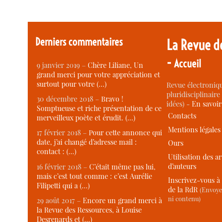
Derniers commentaires
La Revue d
-
Accueil
9 janvier 2019 –
Chère Liliane, Un
grand merci pour votre appréciation et
surtout pour votre (…)
Revue électroniqu
pluridisciplinaire 
30 décembre 2018 –
Bravo !
idées) -
En savoi
Somptueuse et riche présentation de ce
Contacts
merveilleux poète et érudit. (…)
Mentions légales
17 février 2018 –
Pour cette annonce qui
date, j’ai changé d’adresse mail :
Ours
contact : (…)
Utilisation des ar
d’auteurs
16 février 2018 –
C’était même pas lui,
mais c’est tout comme : c’est Aurélie
Inscrivez-vous à 
Filipetti qui a (…)
de la RdR
(Envoye
ni contenu)
29 août 2017 –
Encore un grand merci à
la Revue des Ressources, à Louise
Desrenards et (…)