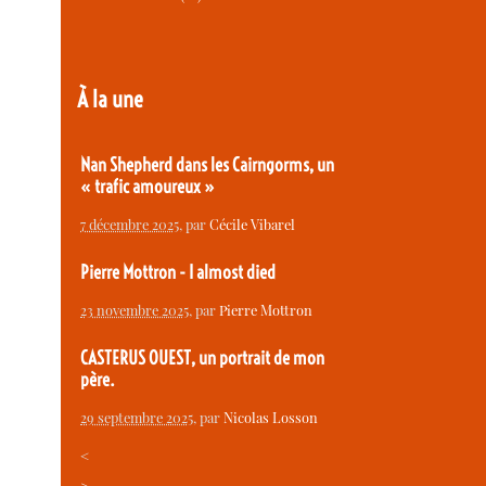
À la une
Nan Shepherd dans les Cairngorms, un
« trafic amoureux »
7 décembre 2025
, par
Cécile Vibarel
Pierre Mottron - I almost died
23 novembre 2025
, par
Pierre Mottron
CASTERUS OUEST, un portrait de mon
père.
29 septembre 2025
, par
Nicolas Losson
<