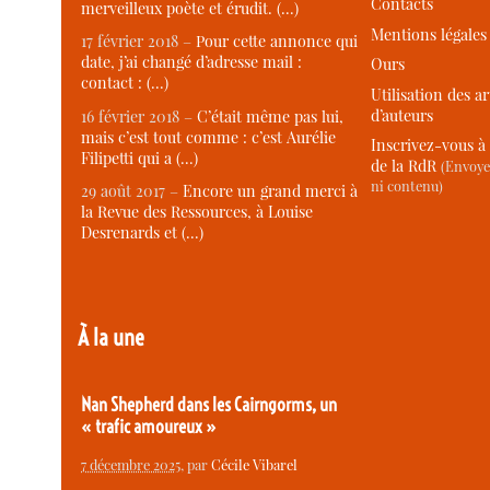
Contacts
merveilleux poète et érudit. (…)
Mentions légales
17 février 2018 –
Pour cette annonce qui
date, j’ai changé d’adresse mail :
Ours
contact : (…)
Utilisation des ar
d’auteurs
16 février 2018 –
C’était même pas lui,
mais c’est tout comme : c’est Aurélie
Inscrivez-vous à 
Filipetti qui a (…)
de la RdR
(Envoye
ni contenu)
29 août 2017 –
Encore un grand merci à
la Revue des Ressources, à Louise
Desrenards et (…)
À la une
Nan Shepherd dans les Cairngorms, un
« trafic amoureux »
7 décembre 2025
, par
Cécile Vibarel