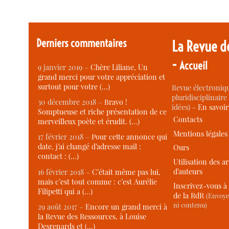
Derniers commentaires
La Revue d
-
Accueil
9 janvier 2019 –
Chère Liliane, Un
grand merci pour votre appréciation et
surtout pour votre (…)
Revue électroniqu
pluridisciplinaire 
30 décembre 2018 –
Bravo !
idées) -
En savoi
Somptueuse et riche présentation de ce
Contacts
merveilleux poète et érudit. (…)
Mentions légales
17 février 2018 –
Pour cette annonce qui
date, j’ai changé d’adresse mail :
Ours
contact : (…)
Utilisation des ar
d’auteurs
16 février 2018 –
C’était même pas lui,
mais c’est tout comme : c’est Aurélie
Inscrivez-vous à 
Filipetti qui a (…)
de la RdR
(Envoye
ni contenu)
29 août 2017 –
Encore un grand merci à
la Revue des Ressources, à Louise
Desrenards et (…)