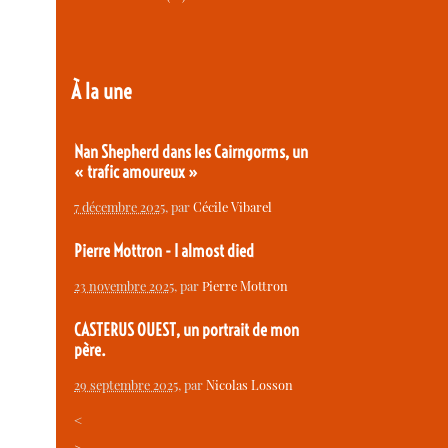
À la une
Nan Shepherd dans les Cairngorms, un
« trafic amoureux »
7 décembre 2025
, par
Cécile Vibarel
Pierre Mottron - I almost died
23 novembre 2025
, par
Pierre Mottron
CASTERUS OUEST, un portrait de mon
père.
29 septembre 2025
, par
Nicolas Losson
<