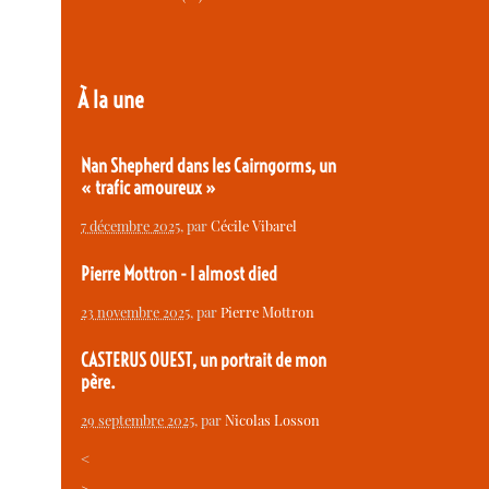
À la une
Nan Shepherd dans les Cairngorms, un
« trafic amoureux »
7 décembre 2025
, par
Cécile Vibarel
Pierre Mottron - I almost died
23 novembre 2025
, par
Pierre Mottron
CASTERUS OUEST, un portrait de mon
père.
29 septembre 2025
, par
Nicolas Losson
<