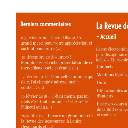
Derniers commentaires
La Revue d
-
Accueil
9 janvier 2019 –
Chère Liliane, Un
grand merci pour votre appréciation et
surtout pour votre (…)
Revue électroniqu
pluridisciplinaire 
30 décembre 2018 –
Bravo !
idées) -
En savoi
Somptueuse et riche présentation de ce
Contacts
merveilleux poète et érudit. (…)
Mentions légales
17 février 2018 –
Pour cette annonce qui
date, j’ai changé d’adresse mail :
Ours
contact : (…)
Utilisation des ar
d’auteurs
16 février 2018 –
C’était même pas lui,
mais c’est tout comme : c’est Aurélie
Inscrivez-vous à 
Filipetti qui a (…)
de la RdR
(Envoye
ni contenu)
29 août 2017 –
Encore un grand merci à
la Revue des Ressources, à Louise
Desrenards et (…)