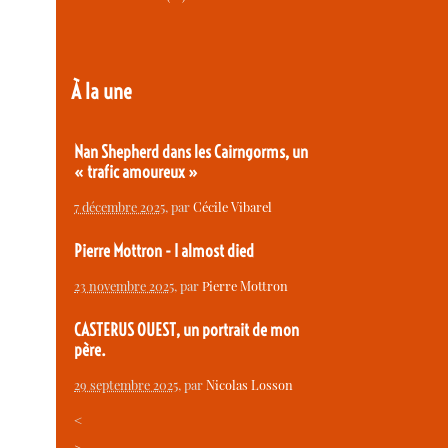
À la une
Nan Shepherd dans les Cairngorms, un
« trafic amoureux »
7 décembre 2025
, par
Cécile Vibarel
Pierre Mottron - I almost died
23 novembre 2025
, par
Pierre Mottron
CASTERUS OUEST, un portrait de mon
père.
29 septembre 2025
, par
Nicolas Losson
<