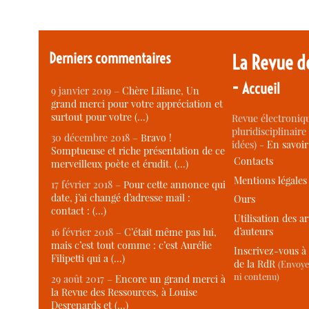
Derniers commentaires
La Revue d
-
Accueil
9 janvier 2019 –
Chère Liliane, Un
grand merci pour votre appréciation et
surtout pour votre (…)
Revue électroniqu
pluridisciplinaire 
30 décembre 2018 –
Bravo !
idées) -
En savoi
Somptueuse et riche présentation de ce
Contacts
merveilleux poète et érudit. (…)
Mentions légales
17 février 2018 –
Pour cette annonce qui
date, j’ai changé d’adresse mail :
Ours
contact : (…)
Utilisation des ar
d’auteurs
16 février 2018 –
C’était même pas lui,
mais c’est tout comme : c’est Aurélie
Inscrivez-vous à 
Filipetti qui a (…)
de la RdR
(Envoye
ni contenu)
29 août 2017 –
Encore un grand merci à
la Revue des Ressources, à Louise
Desrenards et (…)