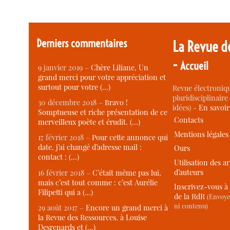
Derniers commentaires
La Revue d
-
Accueil
9 janvier 2019 –
Chère Liliane, Un
grand merci pour votre appréciation et
surtout pour votre (…)
Revue électroniqu
pluridisciplinaire 
30 décembre 2018 –
Bravo !
idées) -
En savoi
Somptueuse et riche présentation de ce
Contacts
merveilleux poète et érudit. (…)
Mentions légales
17 février 2018 –
Pour cette annonce qui
date, j’ai changé d’adresse mail :
Ours
contact : (…)
Utilisation des ar
d’auteurs
16 février 2018 –
C’était même pas lui,
mais c’est tout comme : c’est Aurélie
Inscrivez-vous à 
Filipetti qui a (…)
de la RdR
(Envoye
ni contenu)
29 août 2017 –
Encore un grand merci à
la Revue des Ressources, à Louise
Desrenards et (…)