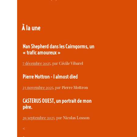
À la une
Nan Shepherd dans les Cairngorms, un
« trafic amoureux »
7 décembre 2025
, par
Cécile Vibarel
Pierre Mottron - I almost died
23 novembre 2025
, par
Pierre Mottron
CASTERUS OUEST, un portrait de mon
père.
29 septembre 2025
, par
Nicolas Losson
<