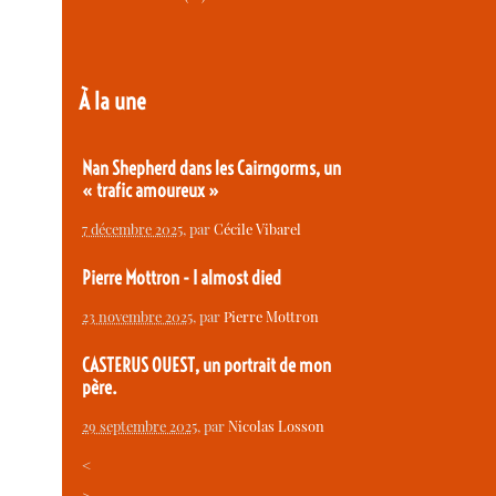
À la une
Nan Shepherd dans les Cairngorms, un
« trafic amoureux »
7 décembre 2025
, par
Cécile Vibarel
Pierre Mottron - I almost died
23 novembre 2025
, par
Pierre Mottron
CASTERUS OUEST, un portrait de mon
père.
29 septembre 2025
, par
Nicolas Losson
<