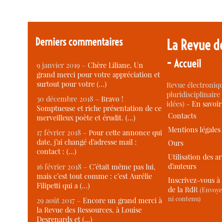
Derniers commentaires
La Revue d
-
Accueil
9 janvier 2019 –
Chère Liliane, Un
grand merci pour votre appréciation et
surtout pour votre (…)
Revue électroniqu
pluridisciplinaire 
30 décembre 2018 –
Bravo !
idées) -
En savoi
Somptueuse et riche présentation de ce
Contacts
merveilleux poète et érudit. (…)
Mentions légales
17 février 2018 –
Pour cette annonce qui
date, j’ai changé d’adresse mail :
Ours
contact : (…)
Utilisation des ar
d’auteurs
16 février 2018 –
C’était même pas lui,
mais c’est tout comme : c’est Aurélie
Inscrivez-vous à 
Filipetti qui a (…)
de la RdR
(Envoye
ni contenu)
29 août 2017 –
Encore un grand merci à
la Revue des Ressources, à Louise
Desrenards et (…)