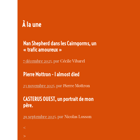
À la une
Nan Shepherd dans les Cairngorms, un
« trafic amoureux »
7 décembre 2025
, par
Cécile Vibarel
Pierre Mottron - I almost died
23 novembre 2025
, par
Pierre Mottron
CASTERUS OUEST, un portrait de mon
père.
29 septembre 2025
, par
Nicolas Losson
<
>