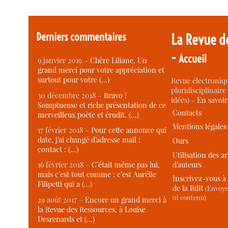
Derniers commentaires
La Revue d
-
Accueil
9 janvier 2019 –
Chère Liliane, Un
grand merci pour votre appréciation et
surtout pour votre (…)
Revue électroniqu
pluridisciplinaire 
30 décembre 2018 –
Bravo !
idées) -
En savoi
Somptueuse et riche présentation de ce
Contacts
merveilleux poète et érudit. (…)
Mentions légales
17 février 2018 –
Pour cette annonce qui
date, j’ai changé d’adresse mail :
Ours
contact : (…)
Utilisation des ar
d’auteurs
16 février 2018 –
C’était même pas lui,
mais c’est tout comme : c’est Aurélie
Inscrivez-vous à 
Filipetti qui a (…)
de la RdR
(Envoye
ni contenu)
29 août 2017 –
Encore un grand merci à
la Revue des Ressources, à Louise
Desrenards et (…)