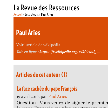
La Revue des Ressources
Accueil
> Les auteurs >
Paul Aries
Paul Aries
Voir l’article de wikipédia.
Voir en ligne :
https://fr.wikipedia.org/wiki/Paul_...
Articles de cet auteur (1)
La face cachée du pape François
19 avril 2016, par
Paul Aries
Question : Vous venez de signer le premier
le pape François ou plus exactement sur 