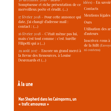
idées) -
En savoi
Somptueuse et riche présentation de ce
Contacts
merveilleux poète et érudit. (…)
Mentions légales
17 février 2018 –
Pour cette annonce qui
date, j’ai changé d’adresse mail :
Ours
contact : (…)
Utilisation des ar
d’auteurs
16 février 2018 –
C’était même pas lui,
mais c’est tout comme : c’est Aurélie
Inscrivez-vous à 
Filipetti qui a (…)
de la RdR
(Envoye
ni contenu)
29 août 2017 –
Encore un grand merci à
la Revue des Ressources, à Louise
Desrenards et (…)
À la une
Nan Shepherd dans les Cairngorms, un
« trafic amoureux »